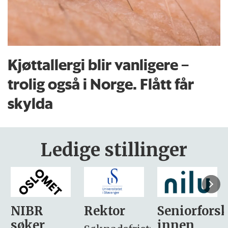
Kjøttallergi blir vanligere –
trolig også i Norge. Flått får
skylda
Ledige stillinger
Rektor
Seniorforsker
Forskning.
innen
søker