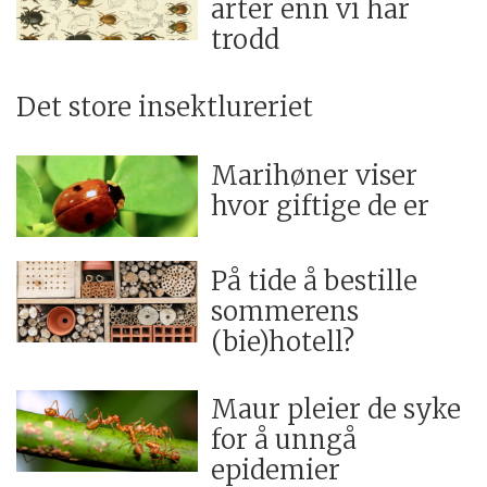
arter enn vi har
trodd
Det store insektlureriet
Marihøner viser
hvor giftige de er
På tide å bestille
sommerens
(bie)hotell?
Maur pleier de syke
for å unngå
epidemier