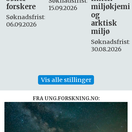
Søknadsfrist:
miljøkjemi
nyhetsjour
15.09.2026
og
– fast
:
arktisk
Søknadsfrist:
miljø
16. august.
Søknadsfrist:
30.08.2026
Vis alle stillinger
FRA UNG.FORSKNING.NO: