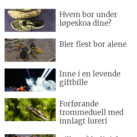
Hvem bor under
løpeskoa dine?
Bier flest bor alene
Inne i en levende
giftbille
Forførande
trommeduell med
innlagt lureri