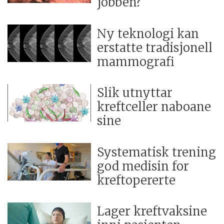
jobben?
Ny teknologi kan
erstatte tradisjonell
mammografi
Slik utnyttar
kreftceller naboane
sine
Systematisk trening
god medisin for
kreftopererte
Lager kreftvaksine