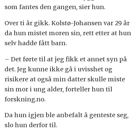
som fantes den gangen, sier hun.
snitt 10 år tidligere og eggstokkreft 2-8 år
tidligere hos dem med genfeil.
Over ti år gikk. Kolstø-Johansen var 29 år
Likevel vil mindre enn 2-3 prosent av de som
da hun mistet moren sin, rett etter at hun
har genfeil få brystkreft før de fyller 40 år, og
selv hadde fått barn.
for eggstokkreft er det sjelden med
diagnose før 50 års alder.​
– Det førte til at jeg fikk et annet syn på
det. Jeg kunne ikke gå i uvisshet og
risikere at også min datter skulle miste
sin mor i ung alder, forteller hun til
forskning.no.
Da hun igjen ble anbefalt å genteste seg,
slo hun derfor til.