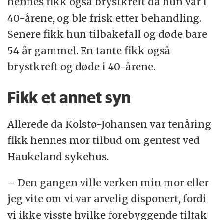
prosent. Dersom du er arvelig disponert er
hennes fikk også brystkreft da hun var i
omtrent 10 prosent av dem som ikke hadde
risikoen for å bli syk mye større, men ikke
40-årene, og ble frisk etter behandling.
påvist genfeil oppga høy belastning. De
alle blir syke.
Senere fikk hun tilbakefall og døde bare
var bekymret for økt kreftrisiko i familien
54 år gammel. En tante fikk også
Generelt øker risikoen til 50-60 prosent for
dersom en genfeil ble påvist, og opplevde
brystkreft og døde i 40-årene.
brystkreft og 15-40 prosent for
dette som belastende.
eggstokkreft. Risikoen varierer
Fikk et annet syn
med hvilket gen man har feil i. Den varierer
Allerede da Kolstø-Johansen var tenåring
også for kreft i enten bryst eller
fikk hennes mor tilbud om gentest ved
eggstokker. Feil i BRCA1 genet gir høyest
Haukeland sykehus.
risiko for begge sykdommer.
– Den gangen ville verken min mor eller
Alder ved sykdom varierer også, men
jeg vite om vi var arvelig disponert, fordi
kreft oppstår tidligere i livet hos de som er
vi ikke visste hvilke forebyggende tiltak
arvelig disponert. Brystkreft oppstår i