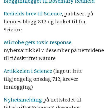
Blogginnlegget til Rosemary Redfield
Redields brev til Science
, publisert på
hennes blogg 8.12 og lenket til fra
Science.
Microbe gets toxic response
,
nyhetsartikkel 7. desember på nettsidene
til tidsskriftet Nature
Artikkelen i Science
(lagt ut fritt
tilgjengelig onsdag 7.12, krever
innlogging)
Nyhetsmelding
på nettstedet til
tidsskriftet Science 3. desember