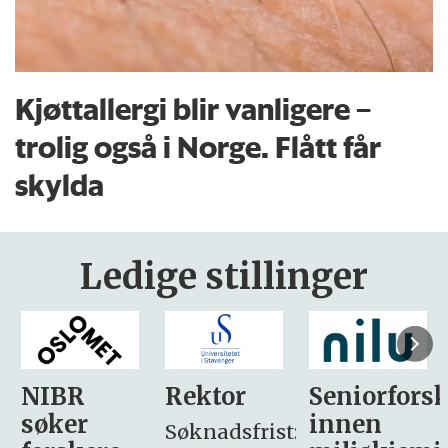
Kjøttallergi blir vanligere –
trolig også i Norge. Flått får
skylda
Ledige stillinger
Rektor
Seniorforsker
Forskning.
innen
søker
Søknadsfrist: