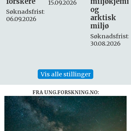
miljøkjemi
nyhetsjour
15.09.2026
og
– fast
:
arktisk
Søknadsfrist:
miljø
16. august.
Søknadsfrist:
30.08.2026
Vis alle stillinger
FRA UNG.FORSKNING.NO: