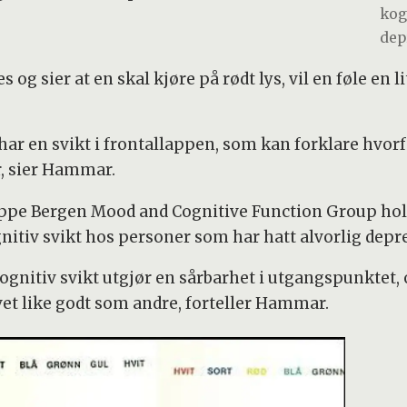
kog
dep
 og sier at en skal kjøre på rødt lys, vil en føle en
ar en svikt i frontallappen, som kan forklare hvorf
, sier Hammar.
e Bergen Mood and Cognitive Function Group hold
itiv svikt hos personer som har hatt alvorlig depr
kognitiv svikt utgjør en sårbarhet i utgangspunktet, o
vet like godt som andre, forteller Hammar.