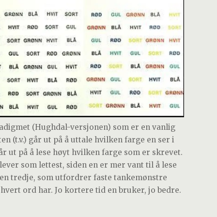
adigmet (Hughdal-versjonen) som er en vanlig
 (t.v.) går ut på å uttale hvilken farge en ser i
år ut på å lese høyt hvilken farge som er skrevet.
ever som lettest, siden en er mer vant til å lese
Den tredje, som utfordrer faste tankemønstre
hvert ord har. Jo kortere tid en bruker, jo bedre.