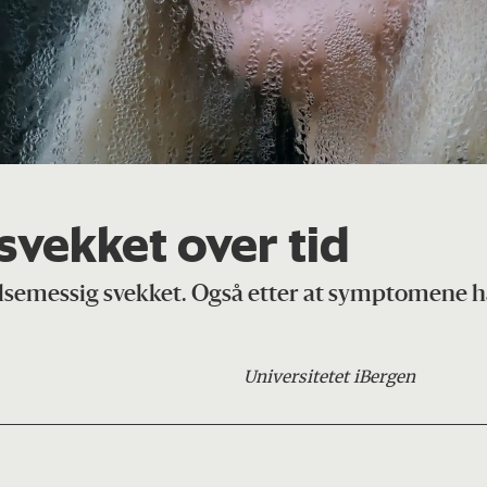
svekket over tid
semessig svekket. Også etter at symptomene har 
Universitetet i
Bergen