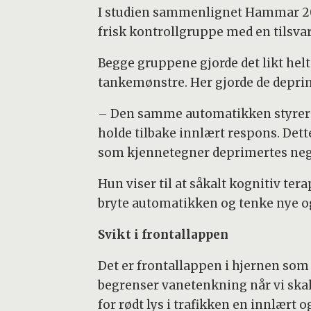
I studien sammenlignet Hammar 20 
frisk kontrollgruppe med en tilsva
Begge gruppene gjorde det likt hel
tankemønstre. Her gjorde de deprim
– Den samme automatikken styrer i
holde tilbake innlært respons. D
som kjennetegner deprimertes neg
Hun viser til at såkalt kognitiv ter
bryte automatikken og tenke nye og 
Svikt i frontallappen
Det er frontallappen i hjernen som
begrenser vanetenkning når vi skal
for rødt lys i trafikken en innlært