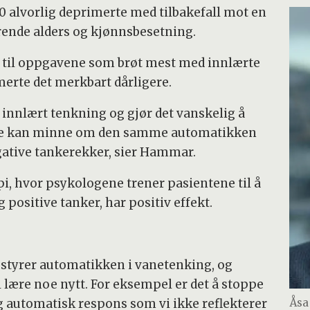
alvorlig deprimerte med tilbakefall mot en
rende alders og kjønnsbesetning.
t til oppgavene som brøt mest med innlærte
erte det merkbart dårligere.
nnlært tenkning og gjør det vanskelig å
ette kan minne om den samme automatikken
ative tankerekker, sier Hammar.
api, hvor psykologene trener pasientene til å
positive tanker, har positiv effekt.
 styrer automatikken i vanetenking, og
 lære noe nytt. For eksempel er det å stoppe
 og automatisk respons som vi ikke reflekterer
Åsa