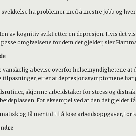
iv svekkelse ha problemer med å mestre jobb og hv
eten av kognitiv svikt etter en depresjon. Hvis det vi
ilpasse omgivelsene for dem det gjelder, sier Hamma
ede
e vanskelig å bevise overfor helsemyndighetene at 
 tilpasninger, etter at depresjonssymptomene har g
dsrutiner, skjerme arbeidstaker for stress og distr
beidsplassen. For eksempel ved at den det gjelder få
atisk og få mer tid til å løse arbeidsoppgaver, for
andre