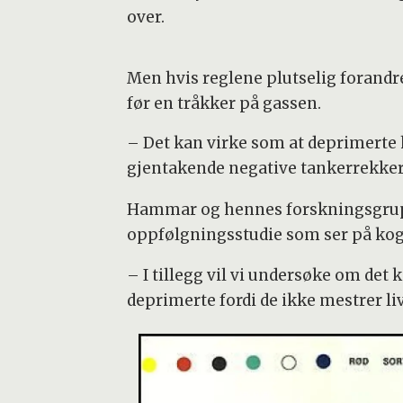
over.
Men hvis reglene plutselig forandres
før en tråkker på gassen.
– Det kan virke som at deprimerte h
gjentakende negative tankerrekker
Hammar og hennes forskningsgrupp
oppfølgningsstudie som ser på kogn
– I tillegg vil vi undersøke om det 
deprimerte fordi de ikke mestrer li