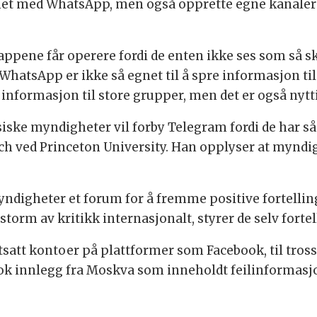
het med WhatsApp, men også opprette egne kanaler f
ppene får operere fordi de enten ikke ses som så sk
 WhatsApp er ikke så egnet til å spre informasjon ti
 informasjon til store grupper, men det er også nytt
siske myndigheter vil forby Telegram fordi de har så
ch ved Princeton University. Han opplyser at myndig
digheter et forum for å fremme positive fortelli
storm av kritikk internasjonalt, styrer de selv for
att kontoer på plattformer som Facebook, til tross f
ook innlegg fra Moskva som inneholdt feilinformas