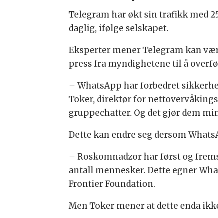
Telegram har økt sin trafikk med 25
daglig, ifølge selskapet.
Eksperter mener Telegram kan være 
press fra myndighetene til å overf
– WhatsApp har forbedret sikkerhet
Toker, direktør for nettovervåkin
gruppechatter. Og det gjør dem min
Dette kan endre seg dersom WhatsAp
– Roskomnadzor har først og fremst
antall mennesker. Dette egner Whats
Frontier Foundation.
Men Toker mener at dette enda ikke