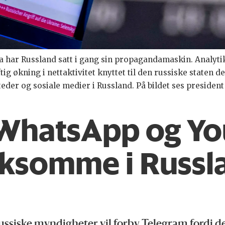
na har Russland satt i gang sin propagandamaskin. Analy
tig økning i nettaktivitet knyttet til den russiske staten d
der og sosiale medier i Russland. På bildet ses presiden
 WhatsApp og Yo
irksomme i Russl
 russiske myndigheter vil forby Telegram fordi de