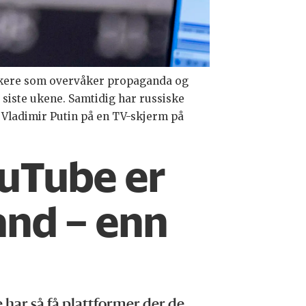
tikere som overvåker propaganda og
e siste ukene. Samtidig har russiske
t Vladimir Putin på en TV-skjerm på
uTube er
and – enn
 har så få plattformer der de