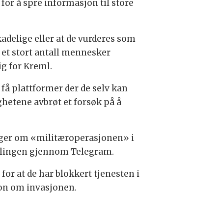
or å spre informasjon til store
adelige eller at de vurderes som
l et stort antall mennesker
ig for Kreml.
 få plattformer der de selv kan
hetene avbrøt et forsøk på å
nger om «militæroperasjonen» i
tellingen gjennom Telegram.
or at de har blokkert tjenesten i
jon om invasjonen.