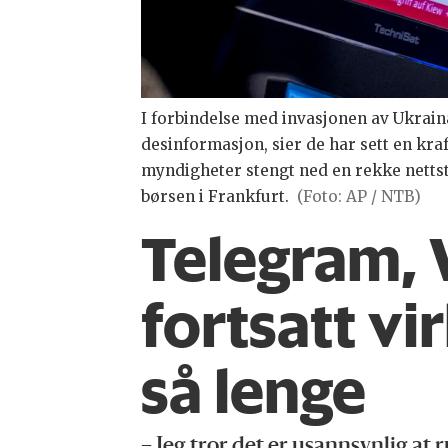
I forbindelse med invasjonen av Ukrai
desinformasjon, sier de har sett en kraf
myndigheter stengt ned en rekke nettste
børsen i Frankfurt.
(Foto: AP / NTB)
Telegram,
fortsatt v
så lenge
– Jeg tror det er usannsynlig at