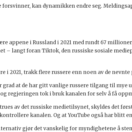
ne forsvinner, kan dynamikken endre seg. Meldings
e appene i Russland i 2021 med rundt 67 millioner
et – langt foran Tiktok, den russiske sosiale medie
e i 2021, trakk flere russere enn noen av de nevnte
r grad at de har gitt vanlige russere tilgang til my
re og regjeringen tok i bruk kanalen for selv å få o
ues av det russiske medietilsynet, skyldes det først
ntrollere kanalen. Og at YouTube også har blitt e
ternativ gjør det vanskelig for myndighetene å ste