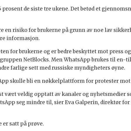
 prosent de siste tre ukene. Det betød et gjennomsn
en risiko for brukerne på grunn av noe lav sikker
øre informasjon.
en for brukerne og er bedre beskyttet mot press og
gsgruppen NetBlocks. Men WhatsApp brukes til en-t
dre farlige sett med russiske myndigheters øyne.
p skulle bli en nøkkelplattform for protester mot
 vært veldig opptatt av kanaler og nyhetsmedier so
App seg mindre til, sier Eva Galperin, direktør for
 er satt på prøve.