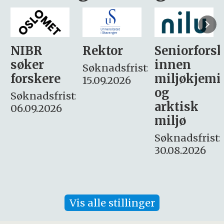
Rektor
Seniorforsker
Forskning.
innen
søker
Søknadsfrist:
miljøkjemi
nyhetsjour
15.09.2026
og
– fast
:
arktisk
Søknadsfrist:
miljø
16. august.
Søknadsfrist:
30.08.2026
Vis alle stillinger