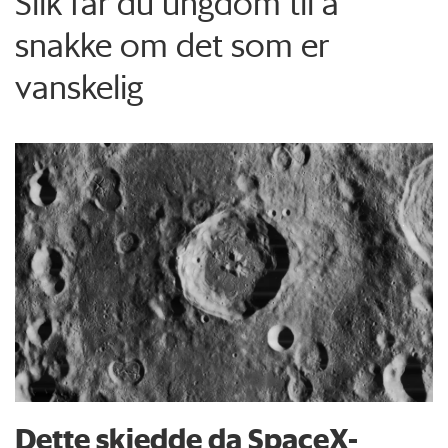
Slik får du ungdom til å
snakke om det som er
vanskelig
Dette skjedde da SpaceX-