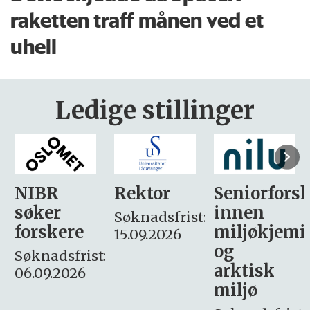
raketten traff månen ved et
uhell
Ledige stillinger
Rektor
Seniorforsker
Forskning.
innen
søker
Søknadsfrist:
miljøkjemi
nyhetsjour
15.09.2026
og
– fast
:
arktisk
Søknadsfrist:
miljø
16. august.