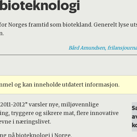
 bioteknologi
or Norges framtid som biotekland. Generelt lyse uts
n.
Bård
Amundsen, frilansjourna
ammel og kan inneholde utdatert informasjon.
 2011-2012” varsler nye, miljøvennlige
S
ng, tryggere og sikrere mat, flere innovative
a
vne i næringslivet.
k
sing på bioteknologi i Norge.