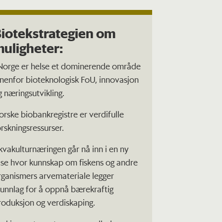
iotekstrategien om
uligheter:
 Norge er helse et dominerende område
nnenfor bioteknologisk FoU, innovasjon
g næringsutvikling.
orske biobankregistre er verdifulle
orskningsressurser.
kvakulturnæringen går nå inn i en ny
ase hvor kunnskap om fiskens og andre
rganismers arvemateriale legger
runnlag for å oppnå bærekraftig
roduksjon og verdiskaping.