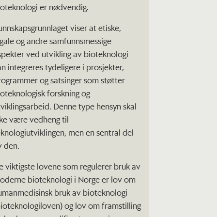
ioteknologi er nødvendig.
unnskapsgrunnlaget viser at etiske,
egale og andre samfunnsmessige
spekter ved utvikling av bioteknologi
n integreres tydeligere i prosjekter,
rogrammer og satsinger som støtter
ioteknologisk forskning og
tviklingsarbeid. Denne type hensyn skal
kke være vedheng til
eknologiutviklingen, men en sentral del
v den.
e viktigste lovene som regulerer bruk av
oderne bioteknologi i Norge er lov om
umanmedisinsk bruk av bioteknologi
bioteknologiloven) og lov om framstilling