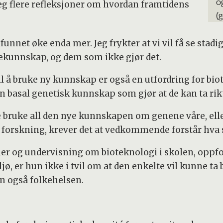
o
eg flere refleksjoner om hvordan framtidens
(
funnet øke enda mer. Jeg frykter at vi vil få se stad
ekunnskap, og dem som ikke gjør det.
til å bruke ny kunnskap er også en utfordring for bi
 basal genetisk kunnskap som gjør at de kan ta rikt
bruke all den nye kunnskapen om genene våre, elle
rskning, krever det at vedkommende forstår hva s
dler og undervisning om bioteknologi i skolen, oppfo
ø, er hun ikke i tvil om at den enkelte vil kunne ta
en også folkehelsen.