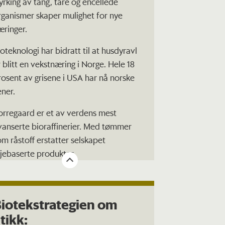
yrking av tang, tare og encellede
rganismer skaper mulighet for nye
æringer.
ioteknologi har bidratt til at husdyravl
r blitt en vekstnæring i Norge. Hele 18
rosent av grisene i USA har nå norske
ener.
orregaard er et av verdens mest
vanserte bioraffinerier. Med tømmer
om råstoff erstatter selskapet
ljebaserte produkter.
iotekstrategien om
tikk: