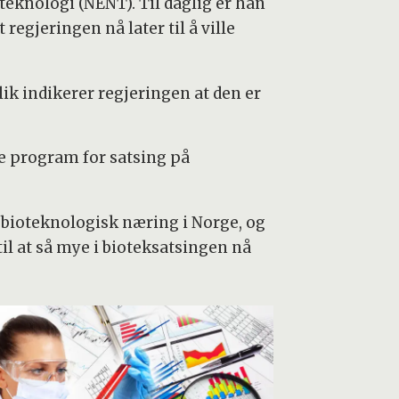
eknologi (NENT). Til daglig er han
regjeringen nå later til å ville
lik indikerer regjeringen at den er
e program for satsing på
 bioteknologisk næring i Norge, og
til at så mye i bioteksatsingen nå