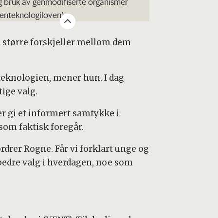
g bruk av genmodifiserte organismer
genteknologiloven).
ig større forskjeller mellom dem
oteknologien, mener hun. I dag
ige valg.
r gi et informert samtykke i
om faktisk foregår.
rdrer Rogne. Får vi forklart unge og
 bedre valg i hverdagen, noe som