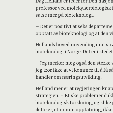
Dag Helland er leder for Den nasjon
professor ved molekylærbiologisk ins
satse mer på bioteknologi.
– Det er positivt at seks departemen
opptatt av bioteknologi og at den v
Hellands hovedinnvending mot strat
bioteknologi i Norge. Det er i sted
– Jeg merker meg også den sterke ve
jeg tror ikke at vi kommer til å få 
handler om næringsutvikling.
Helland mener at regjeringen knap
strategien. – Etiske problemer du
bioteknologisk forskning, og slike 
dette er, etter min oppfatning, ikke