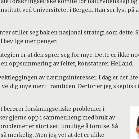
ale forskningsetiske komité for naturvitenskap og t
titutt ved Universitetet i Bergen. Han ser lyst på at 
ter stiller seg bak en nasjonal strategi som dette. S
il bevilge mer penger.
egien er at den sprer seg for mye. Dette er ikke no
et en oppsummering av feltet, konstaterer Helland.
ktleggingen av næringsinteresser. I dag er det lite
så veldig mye mer i framtiden. Derfor er jeg skeptisk 
t berører forskningsetiske problemer i
kker gjerne opp i sammenheng med bruk av
problemer er stort sett umulige å forutse. Så
 så merkelig. Men jeg vet at det er ulike