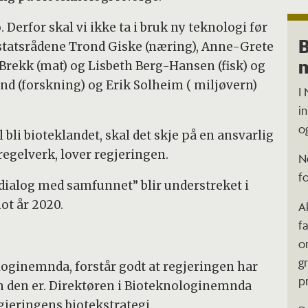
erfor skal vi ikke ta i bruk ny teknologi før
B
statsrådene Trond Giske (næring), Anne-Grete
m
Brekk (mat) og Lisbeth Berg-Hansen (fisk) og
and (forskning) og Erik Solheim ( miljøvern)
I
i
o
l bli bioteklandet, skal det skje på en ansvarlig
egelverk, lover regjeringen.
N
f
 dialog med samfunnet” blir understreket i
ot år 2020.
A
f
o
g
loginemnda, forstår godt at regjeringen har
p
nn den er. Direktøren i Bioteknologinemnda
jeringens biotekstrategi.