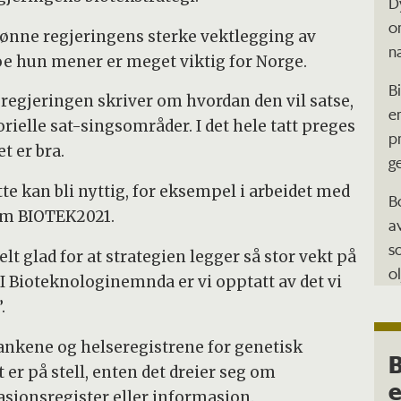
D
o
ønne regjeringens sterke vektlegging av
n
e hun mener er meget viktig for Norge.
B
regjeringen skriver om hvordan den vil satse,
e
rielle sat-singsområder. I det hele tatt preges
p
t er bra.
g
e kan bli nyttig, for eksempel i arbeidet med
B
am BIOTEK2021.
a
s
t glad for at strategien legger så stor vekt på
o
 Bioteknologinemnda er vi opptatt av det vi
.
ankene og helseregistrene for genetisk
B
 er på stell, enten det dreier seg om
e
asjonsregister eller informasjon.