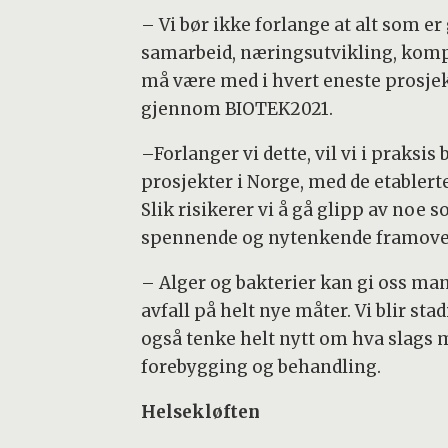
– Vi bør ikke forlange at alt som er
samarbeid, næringsutvikling, komp
må være med i hvert eneste prosjekt,
gjennom BIOTEK2021.
–Forlanger vi dette, vil vi i praksis 
prosjekter i Norge, med de etabler
Slik risikerer vi å gå glipp av noe 
spennende og nytenkende framover
– Alger og bakterier kan gi oss ma
avfall på helt nye måter. Vi blir sta
også tenke helt nytt om hva slags 
forebygging og behandling.
Helsekløften