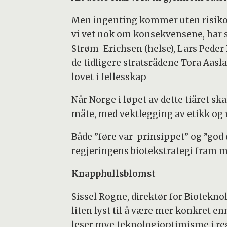
Men ingenting kommer uten risiko. D
vi vet nok om konsekvensene, har 
Strøm-Erichsen (helse), Lars Peder 
de tidligere stratsrådene Tora Aasl
lovet i fellesskap
Når Norge i løpet av dette tiåret ska
måte, med vektlegging av etikk og r
Både ”føre var-prinsippet” og ”god
regjeringens biotekstrategi fram m
Knapphullsblomst
Sissel Rogne, direktør for Biotekno
liten lyst til å være mer konkret e
leser mye teknologioptimisme i reg