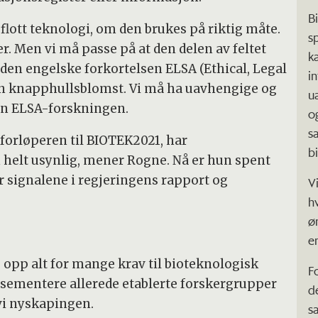
B
 flott teknologi, om den brukes på riktig måte.
s
. Men vi må passe på at den delen av feltet
k
den engelske forkortelsen ELSA (Ethical, Legal
i
r en knapphullsblomst. Vi må ha uavhengige og
u
en ELSA-forskningen.
o
s
forløperen til BIOTEK2021, har
b
helt usynlig, mener Rogne. Nå er hun spent
 signalene i regjeringens rapport og
V
h
ø
e
 opp alt for mange krav til bioteknologisk
F
 å sementere allerede etablerte forskergrupper
d
 vi nyskapingen.
s