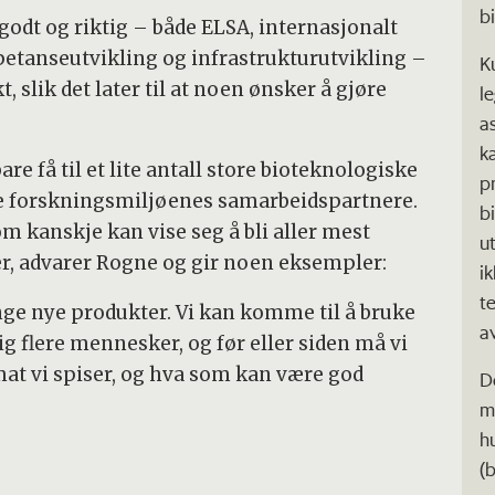
b
 godt og riktig – både ELSA, internasjonalt
etanseutvikling og infrastrukturutvikling –
K
 slik det later til at noen ønsker å gjøre
l
a
ka
bare få til et lite antall store bioteknologiske
p
te forskningsmiljøenes samarbeidspartnere.
b
som kanskje kan vise seg å bli aller mest
u
, advarer Rogne og gir noen eksempler:
i
t
nge nye produkter. Vi kan komme til å bruke
a
dig flere mennesker, og før eller siden må vi
mat vi spiser, og hva som kan være god
D
m
h
(