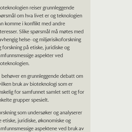
ioteknologien reiser grunnleggende
pørsmål om hva livet er og teknologien
an komme i konflikt med andre
nteresser. Slike spørsmål må møtes med
avhengig helse- og miljørisikoforskning
g forskning på etiske, juridiske og
amfunnsmessige aspekter ved
ioteknologien.
i behøver en grunnleggende debatt om
vilken bruk av bioteknologi som er
nskelig for samfunnet samlet sett og for
nkelte grupper spesielt.
orskning som undersøker og analyserer
e etiske, juridiske, økonomiske og
amfunnsmessige aspektene ved bruk av