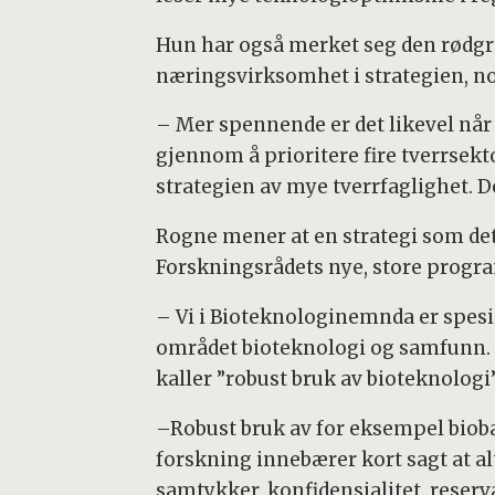
Hun har også merket seg den rødgr
næringsvirksomhet i strategien, no
– Mer spennende er det likevel når 
gjennom å prioritere fire tverrsekto
strategien av mye tverrfaglighet. De
Rogne mener at en strategi som dett
Forskningsrådets nye, store progr
– Vi i Bioteknologinemnda er spesiel
området bioteknologi og samfunn. I
kaller ”robust bruk av bioteknologi”
–Robust bruk av for eksempel biob
forskning innebærer kort sagt at alt
samtykker, konfidensialitet, reserv