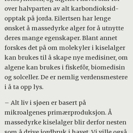
over halvparten av alt karbondioksid-
opptak på jorda. Eilertsen har lenge
ønsket å massedyrke alger for å utnytte
deres mange egenskaper. Blant annet
forskes det på om molekyler i kiselalger
kan brukes til å skape nye medisiner, om
algene kan brukes i fiskefôr, biomedisin
og solceller. De er nemlig verdensmestere
i å ta opp lys.
– Alt liv i sjøen er basert på
mikroalgenes primærproduksjon. Å
massedyrke kiselalger blir derfor nesten
som å drive jordbruk i havet. Vi ville også