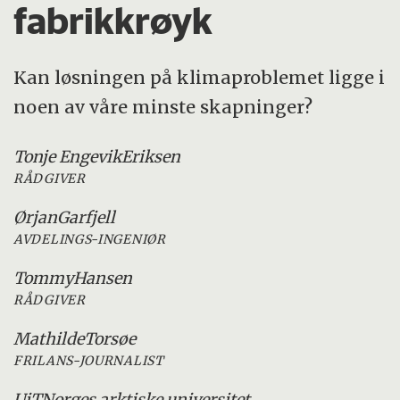
fabrikkrøyk
Kan løsningen på klimaproblemet ligge i
noen av våre minste skapninger?
Tonje Engevik
Eriksen
RÅDGIVER
Ørjan
Garfjell
AVDELINGS-INGENIØR
Tommy
Hansen
RÅDGIVER
Mathilde
Torsøe
FRILANS-JOURNALIST
UiT
Norges arktiske universitet