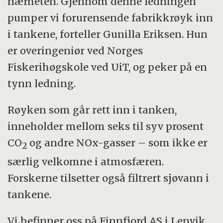
nærheten. Gjennom denne ledningen
pumper vi forurensende fabrikkrøyk inn
i tankene, forteller Gunilla Eriksen. Hun
er overingeniør ved Norges
Fiskerihøgskole ved UiT, og peker på en
tynn ledning.
Røyken som går rett inn i tanken,
inneholder mellom seks til syv prosent
CO
og andre NOx-gasser – som ikke er
2
særlig velkomne i atmosfæren.
Forskerne tilsetter også filtrert sjøvann i
tankene.
Vi befinner oss på Finnfjord AS i Lenvik