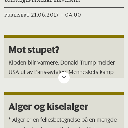
21.06.2017 - 04:00
PUBLISERT
Mot stupet?
Kloden blir varmere. Donald Trump melder
USA ut av Paris-avtalen. Menneskets kamp
mot klimaendringer kan virke forgjeves. Men
kanskje finnes redningen der man minst
skulle tro.
Alger og kiselalger
I denne artikkelserien fra UiT får du innblikk i
* Alger er en fellesbetegnelse på en mengde
hvordan forskere jobber på spreng for å