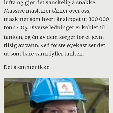
lufta og gjør det vanskelig å snakke.
algeoppblomstringen i norske kystfarvann.
000 liter i tank. Konseptutprøving,
Massive maskiner tårner over oss,
industriskala, marked. Start vår 2017.
maskiner som hvert år slippet ut 300 000
tonn CO
. Diverse ledninger er koblet til
2
tanken, og én av dem sørger for et jevnt
tilsig av vann. Ved første øyekast ser det
ut som bare vann fyller tanken.
Det stemmer ikke.