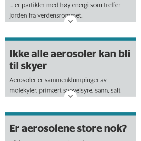
... er partikler med høy energi som treffer
jorden fra verdensrommet.
Kosmisk stråling skiller seg ved sin høye
energi fra det normale stoffet i
Ikke alle aerosoler kan bli
verdensrommet.
til skyer
Aerosoler er sammenklumpinger av
molekyler, primært svovelsyre, sann, salt
eller organiske klynger.
Sky-kondensasjonskjerner er aerosoler som
Er aerosolene store nok?
er store nok til at vanndamp kan
kondensere på dem og bli til skyer.