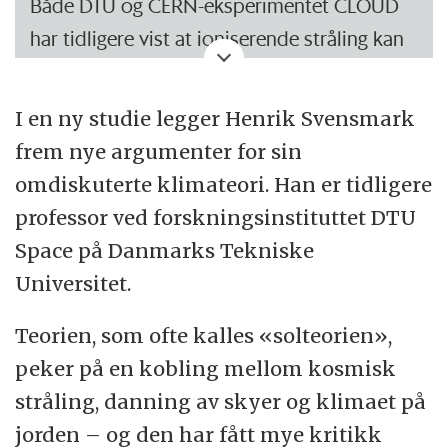
Både DTU og CERN-eksperimentet CLOUD
har tidligere vist at ioniserende stråling kan
Det finnes mange aerosoler som ikke er
danne små aerosoler med en størrelse på
effektive som kjerner.
noen få nanometer i en atmosfære som
I en ny studie legger Henrik Svensmark
Kilder: Jacob Svensmark og Eigil Kaas
inneholder vanndamp, ozon og
frem nye argumenter for sin
svoveldioksid.
omdiskuterte klimateori. Han er tidligere
professor ved forskningsinstituttet DTU
Kritikere tviler sterkt på at mange nok av
Space på Danmarks Tekniske
disse små aerosolene kunne vokse til en
Universitet.
størrelse på minst 50 nanometer, er
nødvendig for å danne skyer.
Teorien, som ofte kalles «solteorien»,
peker på en kobling mellom kosmisk
stråling, danning av skyer og klimaet på
jorden – og den har fått mye kritikk