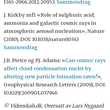
1365-2966.2012.20953.
Sammendrag
J. Kirkby mfl: «Role of sulphuric acid,
ammonia and galactic cosmic rays in
atmospheric aerosol nucleation», Nature
(2010), DOI: 10.1038/nature10343
Sammendrag
J.R. Pierce og P.J. Adams: «
Can cosmic rays
affect cloud condensation nuclei by
altering new particle formation rates?
»,
Geophysical Research Letters (2009), DOI:
10.1029/2009GL037946
© Videnskab.dk. Oversatt av Lars Nygaard