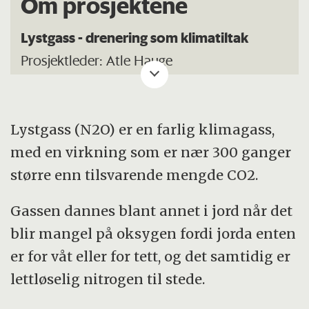
Om prosjektene
Lystgass dannes ved nedbryting av
Lystgass - drenering som klimatiltak
nitrogenforbindelser i jord og lagret
Prosjektleder: Atle Hauge
husdyrgjødsel under oksygenfattige forhold.
Formål: Kartlegge og informere om
Økt tilførsel av nitrogenforbindelser, for
betydningen av dreneringstilstanden for
eksempel ved gjødsling, øker dannelse og
lystgassutslipp under norske forhold.
Lystgass (N2O) er en farlig klimagass,
utslipp av lystgass.
Modellfylker Møre og Romsdal og Vestfold.
med en virkning som er nær 300 ganger
Samarbeidspartnere: UMB, Fylkesmannen i
større enn tilsvarende mengde CO2.
Ved nitratlekkasje til overflate- og
Vestfold, Møre og Romsdal Fylke, Landbruk
grunnvann blir en del av nitrogenet
Gassen dannes blant annet i jord når det
Nordvest.
omdannet til lystgass. Slik lekkasje oppstår
blir mangel på oksygen fordi jorda enten
Finansiering: Statens Landbruksforvaltning
når tilførslene er større enn det
er for våt eller for tett, og det samtidig er
(SLF)
vegetasjonen kan ta opp, og ved erosjon.
lettløselig nitrogen til stede.
Drivhusgasser fra jord
Utvasking av næringssalter og erosjon antas