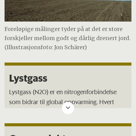
Foreløpige målinger tyder på at det er store
forskjeller mellom godt og dårlig drenert jord.
(Illustrasjonsfoto: Jon Schärer)
Lystgass
Lystgass (N2O) er en nitrogenforbindelse
som bidrar til global oppvarming. Hvert
lystgassmolekyl har samme
oppvarmingseffekt som 296 molekyl CO2
eller CO2-ekvivalenter.