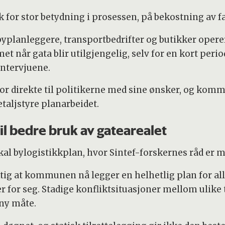
k for stor betydning i prosessen, på bekostning av 
byplanleggere, transportbedrifter og butikker operer
t når gata blir utilgjengelig, selv for en kort peri
 intervjuene.
or direkte til politikerne med sine ønsker, og kom
etaljstyre planarbeidet.
til bedre bruk av gatearealet
l bylogistikkplan, hvor Sintef-forskernes råd er m
ktig at kommunen nå legger en helhetlig plan for alle
er for seg. Stadige konfliktsituasjoner mellom ulike
ny måte.