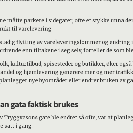
e måtte parkere i sidegater, ofte et stykke unna der
rukt til varelevering.
d stadig flytting av vareleveringslommer og endring 
rende enn tiltakene i seg selv, forteller de som ble
olk, kulturtilbud, spisesteder og butikker, øker også
etthandel og hjemlevering generere mer og mer trafi
anlegger nye byområder eller endrer bruken av gate
n gata faktisk brukes
lav Tryggvasons gate ble endret så ofte, var at planl
 satt i gang.