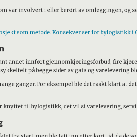
m var involvert i eller berørt av omleggingen, og se
osjekt som metode. Konsekvenser for bylogistikk i
en
lant annet innført gjennomkjøringsforbud, fire kjørefel
ykkelfelt på begge sider av gata og varelevering ble 
mange ganger. For eksempel ble det raskt klart at det 
 knyttet til bylogistikk, det vil si varelevering, ser
g
tet fra start, men ble tatt inn etter kort tid, da de