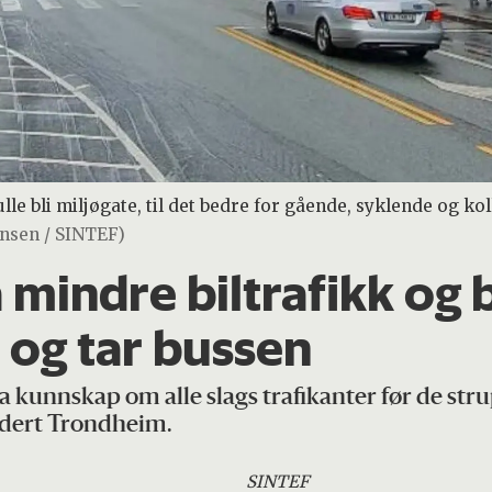
e bli miljøgate, til det bedre for gående, syklende og k
ansen / SINTEF)
mindre biltrafikk og b
 og tar bussen
unnskap om alle slags trafikanter før de strup
udert Trondheim.
SINTEF