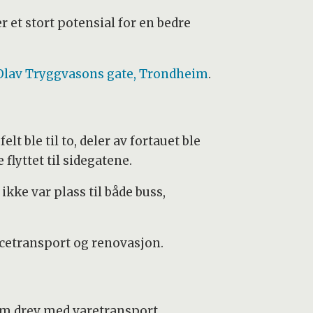
r et stort potensial for en bedre
 Olav Tryggvasons gate, Trondheim
.
t ble til to, deler av fortauet ble
flyttet til sidegatene.
ikke var plass til både buss,
vicetransport og renovasjon.
 som drev med varetransport