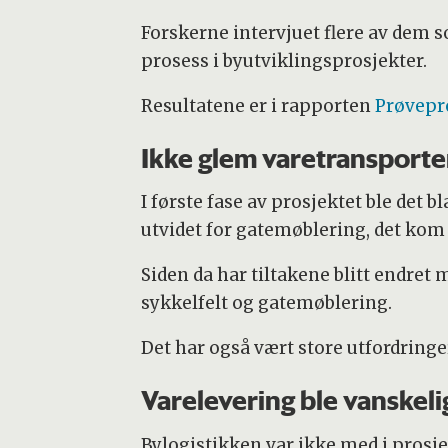
Forskerne intervjuet flere av dem so
prosess i byutviklingsprosjekter.
Resultatene er i rapporten
Prøvepr
Ikke glem varetransport
I første fase av prosjektet ble det b
utvidet for gatemøblering, det kom s
Siden da har tiltakene blitt endret 
sykkelfelt og gatemøblering.
Det har også vært store utfordringer
Varelevering ble vanskeli
Bylogistikken var ikke med i prosjek