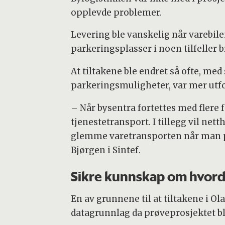
opplevde problemer.
Levering ble vanskelig når varebilen
parkeringsplasser i noen tilfeller b
At tiltakene ble endret så ofte, me
parkeringsmuligheter, var mer utford
– Når bysentra fortettes med flere f
tjenestetransport. I tillegg vil n
glemme varetransporten når man pl
Bjørgen i Sintef.
Sikre kunnskap om hvorda
En av grunnene til at tiltakene i O
datagrunnlag da prøveprosjektet ble