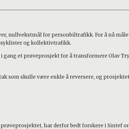
er, nullvekstmål for personbiltrafikk. For å nå mål
yklister og kollektivtrafikk.
te i gang et prøveprosjekt for å transformere Olav T
iltak som skulle være enkle å reversere, og prosjekte
prøveprosjektet, har derfor bedt forskere i Sintef o