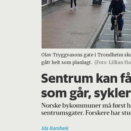
Olav Tryggvasons gate i Trondheim skull
gått helt som planlagt.
(Foto: Lillian H
Sentrum kan få 
som går, sykler
Norske bykommuner må først ha k
sentrumsgater. Forskere har st
Ida
Rambæk