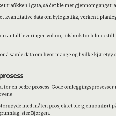
ket trafikken i gata, så det ble mer gjennomgangstr
 kvantitative data om bylogistikk, verken i planle
 antall leveringer, volum, tidsbruk for biloppstilli
or å samle data om hvor mange og hvilke kjøretøy so
 prosess
ial for en bedre prosess. Gode omleggingsprosesser 
ovene.
isfornøyde med måten prosjektet ble gjennomført på
grunnlag, sier Bjørgen.