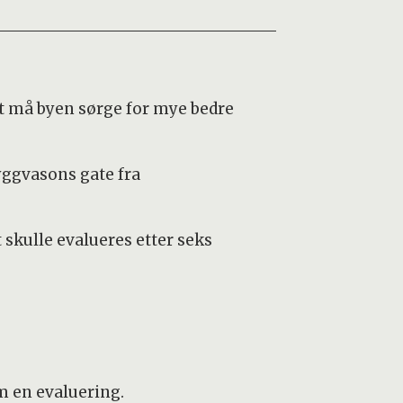
et må byen sørge for mye bedre
ryggvasons gate fra
t skulle evalueres etter seks
m en evaluering.