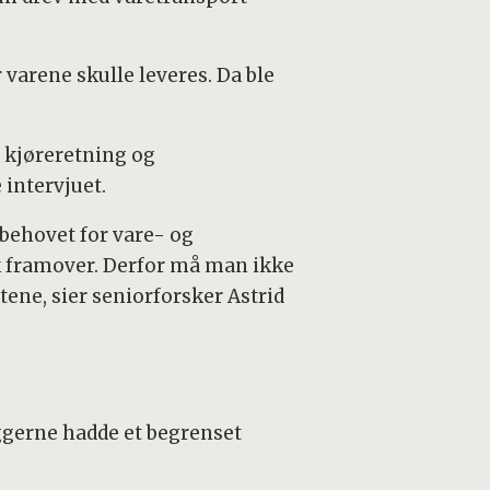
 varene skulle leveres. Da ble
i kjøreretning og
 intervjuet.
 behovet for vare- og
kk framover. Derfor må man ikke
ne, sier seniorforsker Astrid
eggerne hadde et begrenset