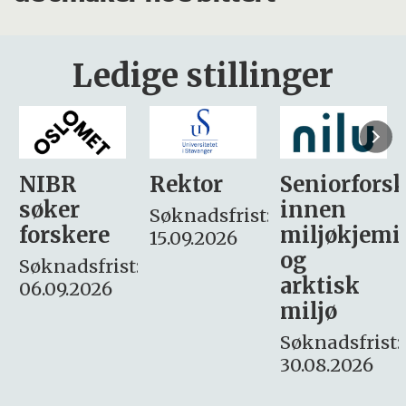
Ledige stillinger
Rektor
Seniorforsker
Forskning.
innen
søker
Søknadsfrist:
miljøkjemi
nyhetsjour
15.09.2026
og
– fast
:
arktisk
Søknadsfrist:
miljø
16. august.
Søknadsfrist:
30.08.2026