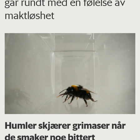
går rundt med en følelse av
maktløshet
Humler skjærer grimaser når
de smaker noe bittert