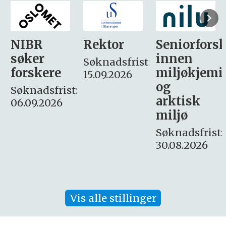
Rektor
Seniorforsker
Forskning.
innen
søker
Søknadsfrist:
miljøkjemi
nyhetsjour
15.09.2026
og
– fast
:
arktisk
Søknadsfrist:
miljø
16. august.
Søknadsfrist:
30.08.2026
Vis alle stillinger