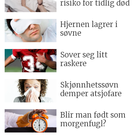
risiko for tidlig død
Hjernen lagrer i
søvne
Sover seg litt
raskere
Skjønnhetssøvn
demper atsjofare
Blir man født som
morgenfugl?