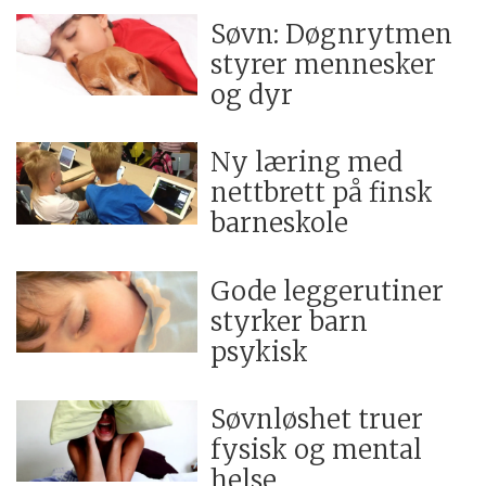
Søvn: Døgnrytmen
styrer mennesker
og dyr
Ny læring med
nettbrett på finsk
barneskole
Gode leggerutiner
styrker barn
psykisk
Søvnløshet truer
fysisk og mental
helse