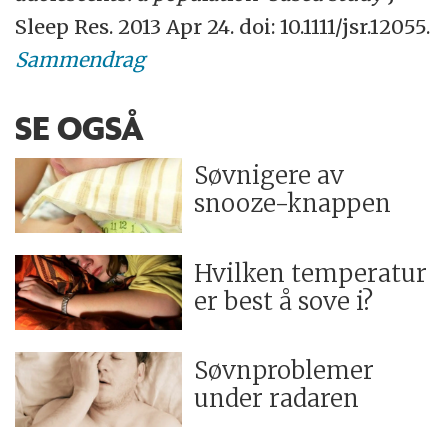
Sleep Res. 2013 Apr 24. doi: 10.1111/jsr.12055.
Sammendrag
SE OGSÅ
Søvnigere av
snooze-knappen
Hvilken temperatur
er best å sove i?
Søvnproblemer
under radaren