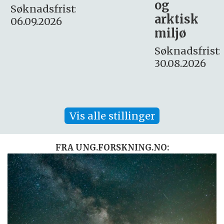
og
– fast
:
arktisk
Søknadsfrist:
miljø
16. august.
Søknadsfrist:
30.08.2026
Vis alle stillinger
FRA UNG.FORSKNING.NO: