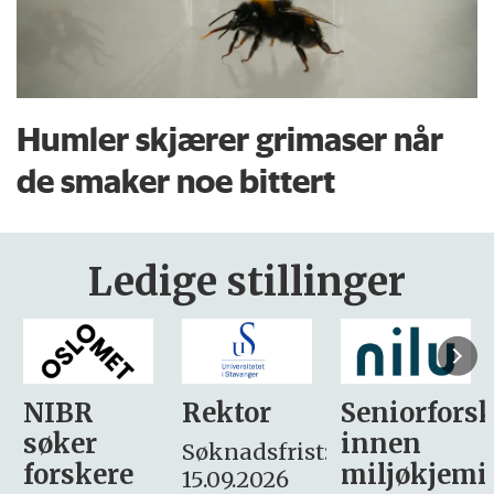
Humler skjærer grimaser når
de smaker noe bittert
Ledige stillinger
Rektor
Seniorforsker
Forskning.
innen
søker
Søknadsfrist:
miljøkjemi
nyhetsjour
15.09.2026