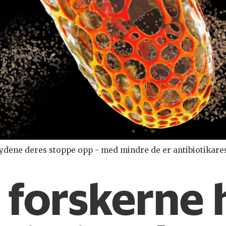
 lydene deres stoppe opp - med mindre de er antibiotikares
n forskerne