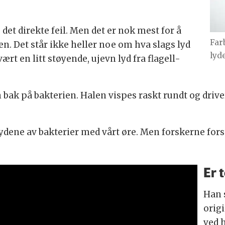
 det direkte feil. Men det er nok mest for å
Far
en. Det står ikke heller noe om hva slags lyd
lyd
ært en litt støyende, ujevn lyd fra flagell-
n bak på bakterien. Halen vispes raskt rundt og dri
e lydene av bakterier med vårt øre. Men forskerne for
Er 
Han 
origi
ved 