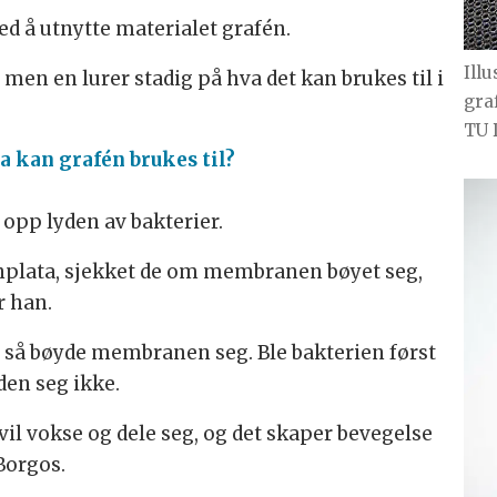
d å utnytte materialet grafén.
Ill
r, men en lurer stadig på hva det kan brukes til i
gra
TU 
a kan grafén brukes til?
 opp lyden av bakterier.
fénplata, sjekket de om membranen bøyet seg,
r han.
, så bøyde membranen seg. Ble bakterien først
den seg ikke.
vil vokse og dele seg, og det skaper bevegelse
Borgos.