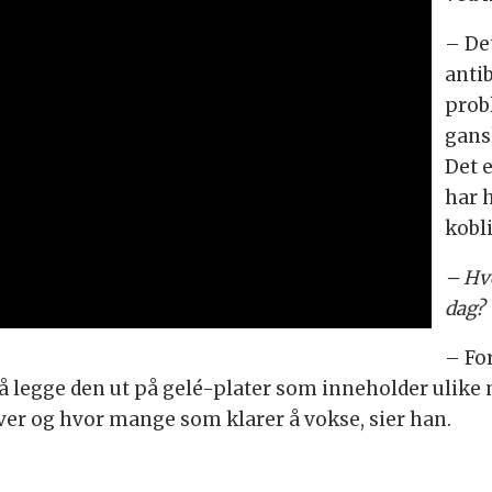
– Det
antib
probl
gans
Det e
har 
kobli
– Hvo
dag?
– Fo
å legge den ut på gelé-plater som inneholder ulike 
r og hvor mange som klarer å vokse, sier han.