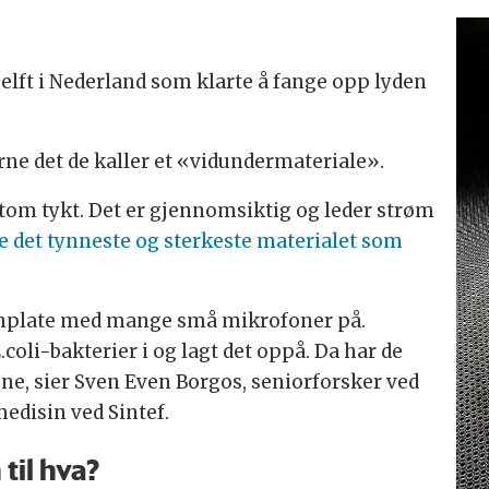
Delft i Nederland som klarte å fange opp lyden
rne det de kaller et «vidundermateriale».
 atom tykt. Det er gjennomsiktig og leder strøm
re det tynneste og sterkeste materialet som
énplate med mange små mikrofoner på.
coli-bakterier i og lagt det oppå. Da har de
ne, sier Sven Even Borgos, seniorforsker ved
edisin ved Sintef.
til hva?