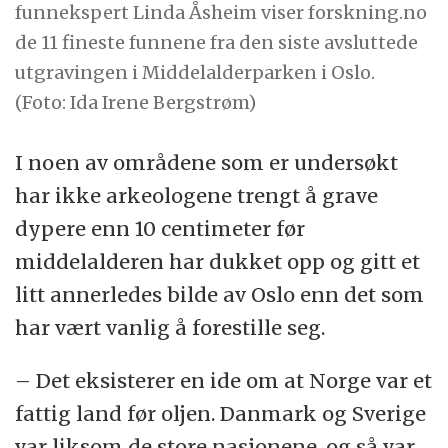
funnekspert Linda Åsheim viser forskning.no
de 11 fineste funnene fra den siste avsluttede
utgravingen i Middelalderparken i Oslo.
(Foto: Ida Irene Bergstrøm)
I noen av områdene som er undersøkt
har ikke arkeologene trengt å grave
dypere enn 10 centimeter før
middelalderen har dukket opp og gitt et
litt annerledes bilde av Oslo enn det som
har vært vanlig å forestille seg.
– Det eksisterer en ide om at Norge var et
fattig land før oljen. Danmark og Sverige
var liksom de store nasjonene, og så var