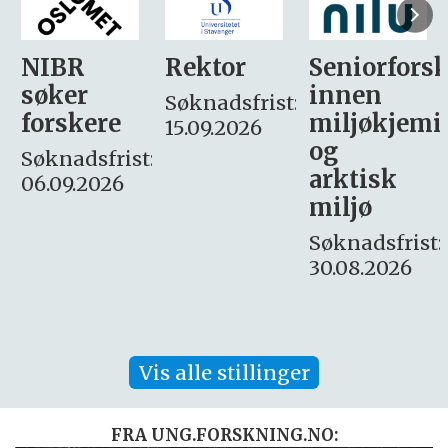
Rektor
Seniorforsker
Forskning.
innen
søker
Søknadsfrist:
miljøkjemi
nyhetsjour
15.09.2026
og
– fast
:
arktisk
Søknadsfrist:
miljø
16. august.
Søknadsfrist:
30.08.2026
Vis alle stillinger
FRA UNG.FORSKNING.NO: