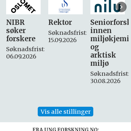
Rektor
Seniorforsker
Forskning.
innen
søker
Søknadsfrist:
miljøkjemi
nyhetsjour
15.09.2026
og
– fast
:
arktisk
Søknadsfrist:
miljø
16. august.
Søknadsfrist:
30.08.2026
Vis alle stillinger
FRA UNG.FORSKNING.NO: