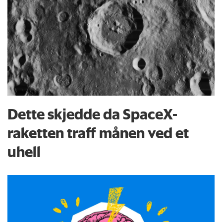
Dette skjedde da SpaceX-
raketten traff månen ved et
uhell