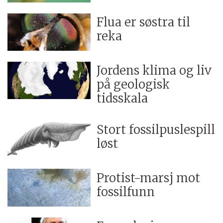
Flua er søstra til
reka
Jordens klima og liv
på geologisk
tidsskala
Stort fossilpuslespill
løst
Protist-marsj mot
fossilfunn