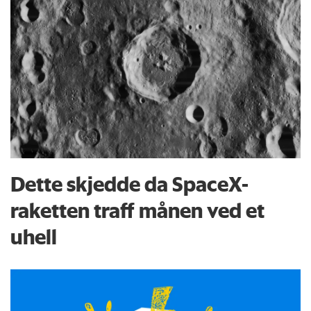
Dette skjedde da SpaceX-
raketten traff månen ved et
uhell