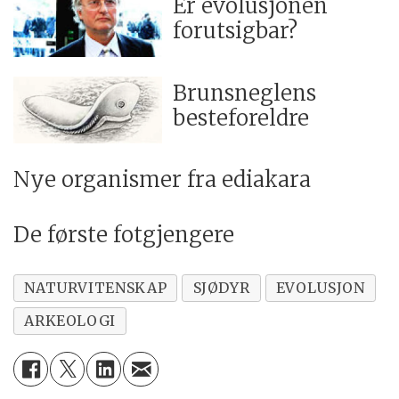
Er evolusjonen
forutsigbar?
Brunsneglens
besteforeldre
Nye organismer fra ediakara
De første fotgjengere
NATURVITENSKAP
SJØDYR
EVOLUSJON
ARKEOLOGI