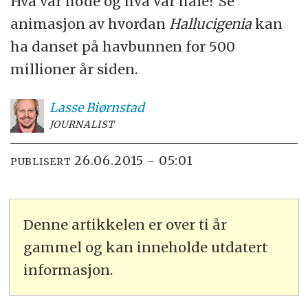
Hva var hode og hva var hale? Se
animasjon av hvordan
Hallucigenia
kan
ha danset på havbunnen for 500
millioner år siden.
Lasse
Biørnstad
JOURNALIST
26.06.2015 - 05:01
PUBLISERT
Denne artikkelen er over ti år
gammel og kan inneholde utdatert
informasjon.