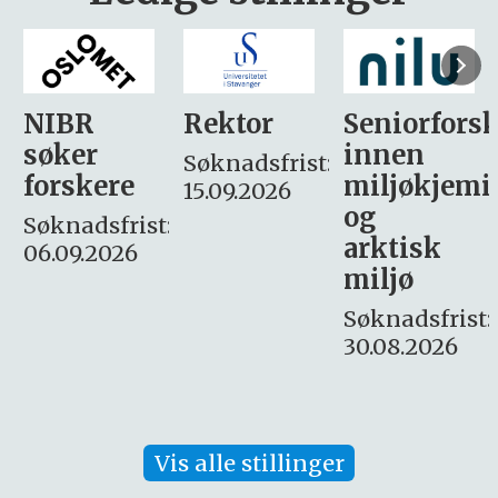
Rektor
Seniorforsker
Forskning.
innen
søker
Søknadsfrist:
miljøkjemi
nyhetsjour
15.09.2026
og
– fast
:
arktisk
Søknadsfrist:
miljø
16. august.
Søknadsfrist:
30.08.2026
Vis alle stillinger