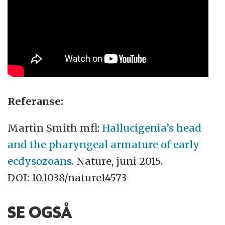
Referanse:
Martin Smith mfl:
Hallucigenia’s head
and the pharyngeal armature of early
ecdysozoans
. Nature, juni 2015.
DOI: 10.1038/nature14573
SE OGSÅ