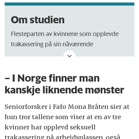
Om studien
Flesteparten av kvinnene som opplevde
trakassering på sin nåværende
arbeidsplass, var mellom 18 og 24 år gamle,
single og jobbet turnus.
– I Norge finner man
Deltakerne i studien var kvinner i alderen 18
kanskje liknende mønster
til 69 år. Alle kvinnene snakket islandsk og
hadde registrert adresse på Island eller
Seniorforsker i Fafo Mona Bråten sier at
islandsk telefonnummer.
hun tror tallene som viser at en av tre
kvinner har opplevd seksuell
trakassering på arbeidsplassen, også