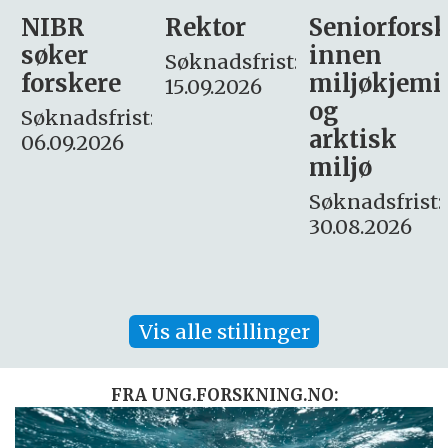
Rektor
Seniorforsker
Forskning.
innen
søker
Søknadsfrist:
miljøkjemi
nyhetsjour
15.09.2026
og
– fast
:
arktisk
Søknadsfrist:
miljø
16. august.
Søknadsfrist:
30.08.2026
Vis alle stillinger
FRA UNG.FORSKNING.NO: