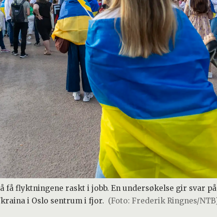
få flyktningene raskt i jobb. En undersøkelse gir svar på 
raina i Oslo sentrum i fjor.
(Foto: Frederik Ringnes/NTB