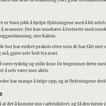
erken har krav til utdanning eller gode norskkunns
et er Navs jobb å hjelpe flyktningene med å bli selv
 å avansere. Det kan innebære å fortsette med norsk
leggsutdanning, sier Kalstø.
de her har endret praksis etter som de har fått mer 
må, gjøre selv helt fra start.
å være tydelig og stille krav. De begrunner dette med 
t å selv være mer aktiv.
leder har mange å følge opp, og at flyktningene derfo
e
at det å komme inn i arbeidslivet, og få den første 