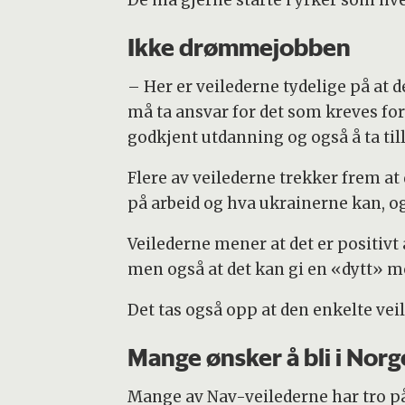
De må gjerne starte i yrker som hv
Ikke drømmejobben
– Her er veilederne tydelige på at d
må ta ansvar for det som kreves for
godkjent utdanning og også å ta til
Flere av veilederne trekker frem at 
på arbeid og hva ukrainerne kan, og 
Veilederne mener at det er positivt 
men også at det kan gi en «dytt» mo
Det tas også opp at den enkelte vei
Mange ønsker å bli i Norg
Mange av Nav-veilederne har tro på 