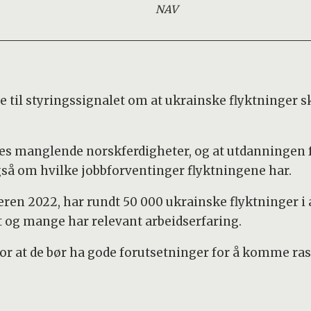
NAV
e til styringssignalet om at ukrainske flyktninger sk
s manglende norskferdigheter, og at utdanningen fr
gså om hvilke jobbforventinger flyktningene har.
eren 2022, har rundt 50 000 ukrainske flyktninger i
et og mange har relevant arbeidserfaring.
 at de bør ha gode forutsetninger for å komme raskt