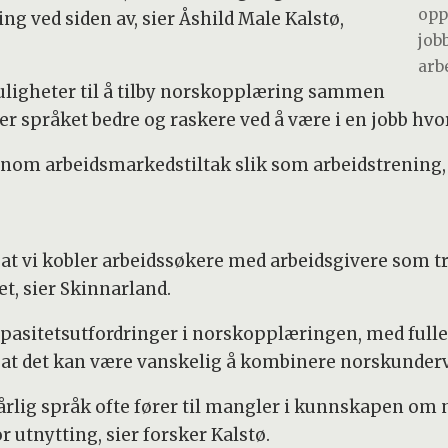
opp
ng ved siden av, sier Åshild Male Kalstø,
job
arb
uligheter til å tilby norskopplæring sammen
er språket bedre og raskere ved å være i en jobb hv
ennom arbeidsmarkedstiltak slik som arbeidstrening
at vi kobler arbeidssøkere med arbeidsgivere som tr
, sier Skinnarland.
apasitetsutfordringer i norskopplæringen, med fulle
m at det kan være vanskelig å kombinere norskunderv
dårlig språk ofte fører til mangler i kunnskapen om 
 utnytting, sier forsker Kalstø.