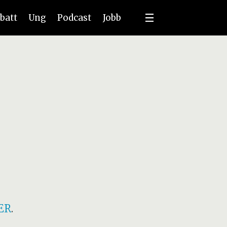
batt
Ung
Podcast
Jobb
ER
.