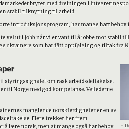
dsmarkedet bryter med dreiningen i integreringspol
 stabil tilknytning til arbeid.
 korte introduksjonsprogram, har mange hatt behov f
 vei ut i jobb når vi er vant til å jobbe mot stabil t
nge ukrainere som har fått oppfølging og tiltak fra N
aper
til styringssignalet om rask arbeidsdeltakelse.
er til Norge med god kompetanse. Veilederne
rainernes manglende norskferdigheter er en av
dsdeltakelse. Flere trekker her frem
– D
or å lære norsk, men at mange også har behov