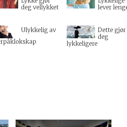
Lykke gjør
Lykkelige
deg vellykket
lever leng
Ulykkelig av
Dette gjør
deg
erpåklokskap
lykkeligere