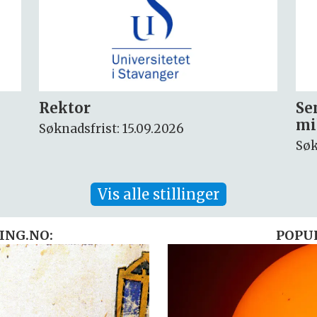
Seniorforsker innen
Fo
miljøkjemi og arktisk miljø
ny
Søknadsfrist: 30.08.2026
Søk
Vis alle stillinger
ING.NO:
POPU