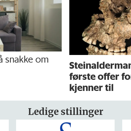
 å snakke om
Steinalderma
første offer f
kjenner til
Ledige stillinger