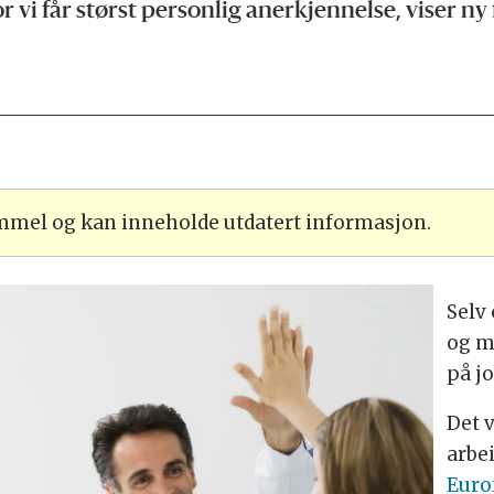
 vi får størst personlig anerkjennelse, viser ny
ammel og kan inneholde utdatert informasjon.
Selv
og m
på jo
Det 
arbe
Euro