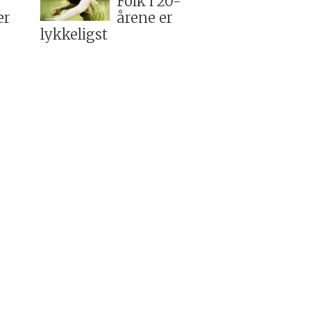
Folk i 20-
er
årene er
lykkeligst