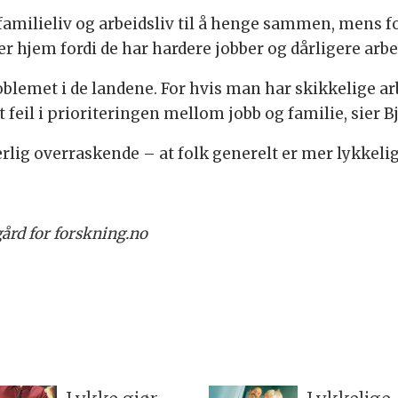
få familieliv og arbeidsliv til å henge sammen, mens 
er hjem fordi de har hardere jobber og dårligere arb
blemet i de landene. For hvis man har skikkelige arb
feil i prioriteringen mellom jobb og familie, sier B
lig overraskende – at folk generelt er mer lykkelige 
ård for forskning.no