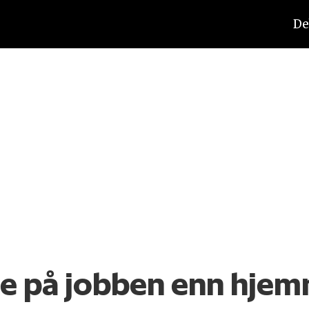
De
ere på jobben enn hje