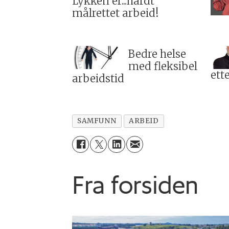
Lykken er...hardt
målrettet arbeid!
Bedre helse
med fleksibel
ett
arbeidstid
SAMFUNN
ARBEID
Fra forsiden