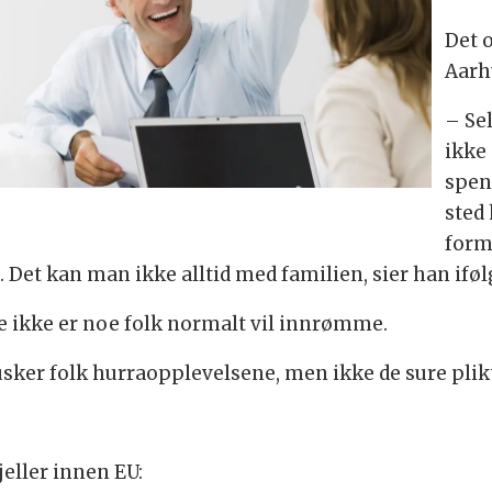
Det 
Aarh
– Se
ikke 
spen
sted 
form
t. Det kan man ikke alltid med familien, sier han ifø
te ikke er noe folk normalt vil innrømme.
sker folk hurraopplevelsene, men ikke de sure plikt
eller innen EU: