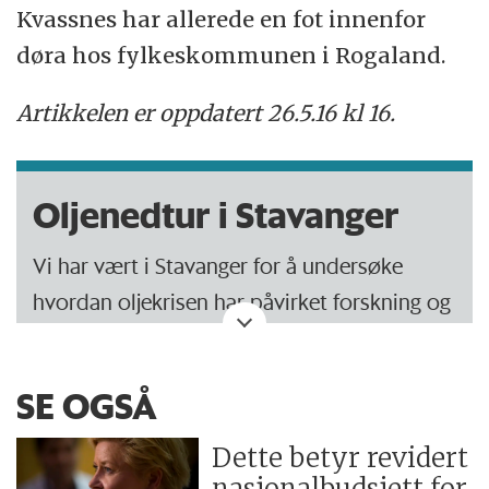
Kvassnes har allerede en fot innenfor
døra hos fylkeskommunen i Rogaland.
Artikkelen er oppdatert 26.5.16 kl 16.
Oljenedtur i Stavanger
Vi har vært i Stavanger for å undersøke
hvordan oljekrisen har påvirket forskning og
arbeidsliv.
Les alle sakene her:
SE OGSÅ
Dette betyr revidert
Utfordrende å være kritisk forsker i
nasjonalbudsjett for