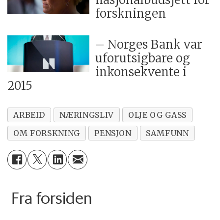
Stavanger-regionen
forskningen
Burde sett krisen komme
– Norges Bank var
Forskere advarer mot statlig styring
uforutsigbare og
etter oljen
inkonsekvente i
Hva skal oljeforskerne gjøre nå?
2015
ARBEID
NÆRINGSLIV
OLJE OG GASS
OM FORSKNING
PENSJON
SAMFUNN
Fra forsiden