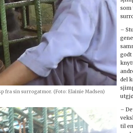
som 
surr
– St
gene
samm
godt
knyt
andre
del 
sjim
sp fra sin surrogatmor. (Foto: Elainie Madsen)
utgj
– De
veks
til e