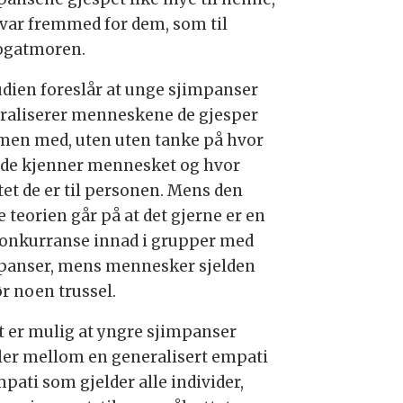
var fremmed for dem, som til
ogatmoren.
udien foreslår at unge sjimpanser
raliserer menneskene de gjesper
en med, uten uten tanke på hvor
 de kjenner mennesket og hvor
tet de er til personen. Mens den
 teorien går på at det gjerne er en
konkurranse innad i grupper med
panser, mens mennesker sjelden
ør noen trussel.
t er mulig at yngre sjimpanser
ler mellom en generalisert empati
mpati som gjelder alle individer,