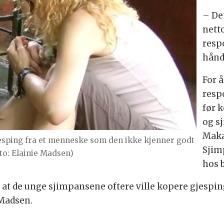
– Det
nett
resp
hånd
For 
resp
før 
og s
Maka
gjesping fra et menneske som den ikke kjenner godt
Sjim
oto: Elainie Madsen)
hos 
t at de unge sjimpansene oftere ville kopere gjespin
 Madsen.