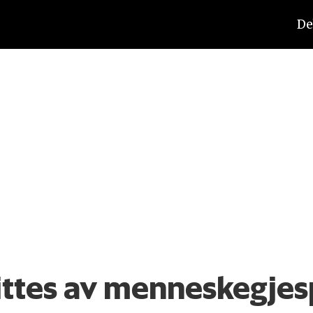
De
ittes av menneskegjes