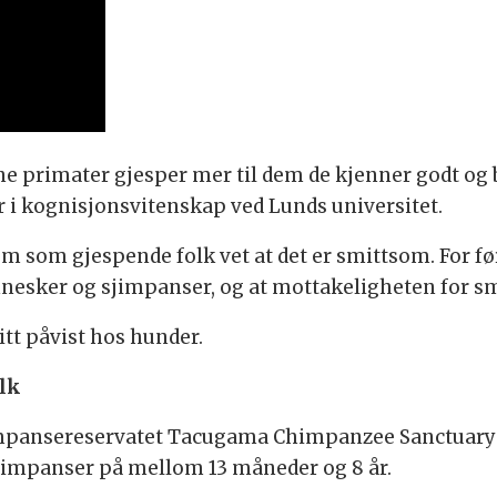
 primater gjesper mer til dem de kjenner godt og b
r i kognisjonsvitenskap ved Lunds universitet.
om som gjespende folk vet at det er smittsom. For før
esker og sjimpanser, og at mottakeligheten for smi
itt påvist hos hunder.
lk
sjimpansereservatet Tacugama Chimpanzee Sanctuary i
sjimpanser på mellom 13 måneder og 8 år.