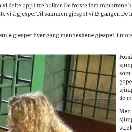
vi delte opp i tre bolker. De første fem minuttene ba
 vi å gjespe. Til sammen gjespet vi 15 ganger. De 
amle gjespet hver gang menneskene gjespet, i motse
Fors
sjim
som 
gape
sjim
de m
Men 
sjim
strø