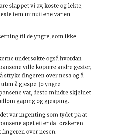
re slappet vi av, koste og lekte,
neste fem minuttene var en
tning til de yngre, som ikke
kerne undersøkte også hvordan
pansene ville kopiere andre gester,
å stryke fingeren over nesa og å
 uten å gjespe. Jo yngre
pansene var, desto mindre skjelnet
ellom gaping og gjesping.
det var ingenting som tydet på at
pansene apet etter da forskeren
k fingeren over nesen.