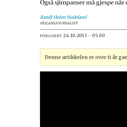
Også sjimpanser må gjespe når d
Randi Helen
Nodeland
FRILANSJOURNALIST
24.10.2013 - 05:00
PUBLISERT
Denne artikkelen er over ti år g