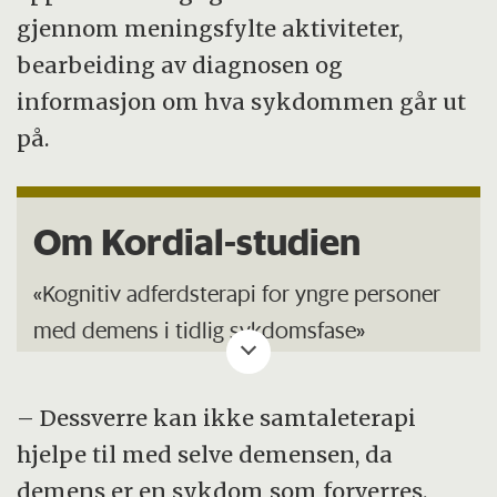
gjennom meningsfylte aktiviteter,
bearbeiding av diagnosen og
informasjon om hva sykdommen går ut
på.
Om Kordial-studien
«Kognitiv adferdsterapi for yngre personer
med demens i tidlig sykdomsfase»
I sitt doktorgradsarbeid har Johanne Tonga
– Dessverre kan ikke samtaleterapi
studert personer med demens i tidlig
hjelpe til med selve demensen, da
sykdomsfase, der halvdelen av de inkluderte
demens er en sykdom som forverres.