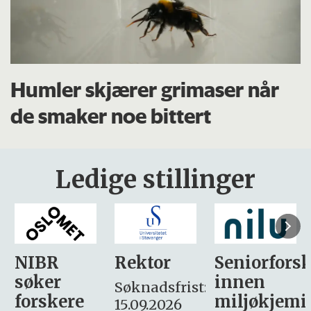
Humler skjærer grimaser når
de smaker noe bittert
Ledige stillinger
Rektor
Seniorforsker
Forskning.
innen
søker
Søknadsfrist:
miljøkjemi
nyhetsjour
15.09.2026