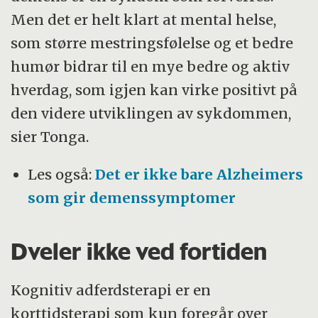
får samtalebehandling med kognitiv
Men det er helt klart at mental helse,
adferdsterapi og hukommelseshjelpemidler,
som større mestringsfølelse og et bedre
mens de andre som er inkludert får vanlig
humør bidrar til en mye bedre og aktiv
oppfølging.
hverdag, som igjen kan virke positivt på
Studien tar utgangspunkt i 200 pasienter og
den videre utviklingen av sykdommen,
deres nærmeste pårørende, og ser på
sier Tonga.
hvordan man kan legge til rette for gode
Les også:
Det er ikke bare Alzheimers
vaner og tilpasning i hverdagen fra tidlig i
som gir demenssymptomer
sykdomsforløpet.
Prosjektleder Ingun Ulstein, stipendiat
Dveler ikke ved fortiden
Johanne Tonga Bjørnstad
og prosjektmedarbeider Vibeke Salicath
Kognitiv adferdsterapi er en
Gordner.
korttidsterapi som kun foregår over