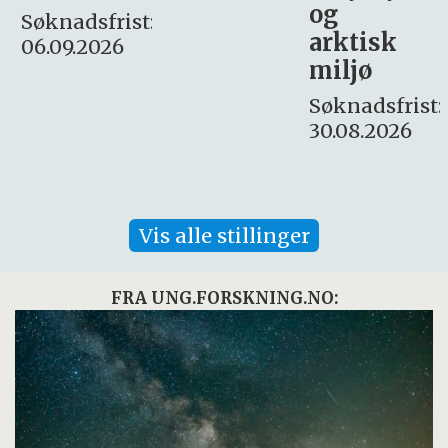
og
– fast
:
arktisk
Søknadsfrist:
miljø
16. august.
Søknadsfrist:
30.08.2026
Vis alle stillinger
FRA UNG.FORSKNING.NO: