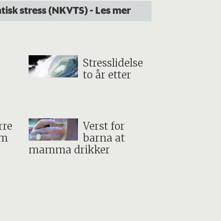
atisk stress (NKVTS)
- Les mer
Stresslidelse
to år etter
rre
Verst for
om
barna at
mamma drikker