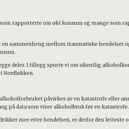
ge som rapporterte om økt konsum og mange som ra
ist en sammenheng mellom traumatiske hendelser og
konsum.
egge deler. I tillegg spurte vi om ukentlig alkohol
ri Nordløkken.
 alkoholforbruket påvirkes av en katastrofe eller a
lgang på data som viser alkoholbruk før en katastrofe.
drikker mer etter hendelsen, er derfor den letteste 