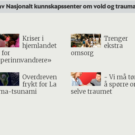
 av Nasjonalt kunnskapssenter om vold og traum
Kriser i
Trenger
hjemlandet
ekstra
 for
omsorg
perinnvandrere»
Overdreven
- Vi må tø
frykt for La
å spørre 
lma-tsunami
selve traumet