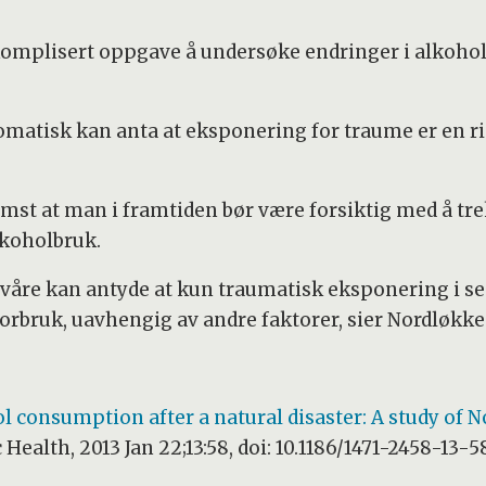
 komplisert oppgave å undersøke endringer i alkoh
omatisk kan anta at eksponering for traume er en ri
mst at man i framtiden bør være forsiktig med å tr
lkoholbruk.
 våre kan antyde at kun traumatisk eksponering i se
orbruk, uavhengig av andre faktorer, sier Nordløkke
l consumption after a natural disaster: A study of 
 Health, 2013 Jan 22;13:58, doi: 10.1186/1471-2458-13-5