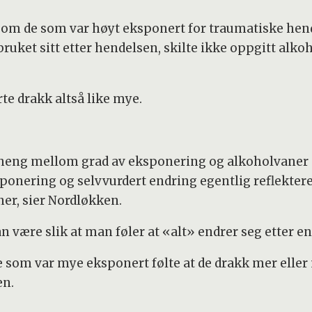
lv om de som var høyt eksponert for traumatiske hen
bruket sitt etter hendelsen, skilte ikke oppgitt al
e drakk altså like mye.
heng mellom grad av eksponering og alkoholvaner 
ponering og selvvurdert endring egentlig reflekter
er, sier Nordløkken.
n være slik at man føler at «alt» endrer seg etter e
e som var mye eksponert følte at de drakk mer eller
en.