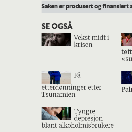
Saken er produsert og finansiert
SE OGSÅ
Vekst midt i
krisen
tøft
«su
Få
etterdønninger etter
Pa
Tsunamien
Tyngre
depresjon
blant alkoholmisbrukere