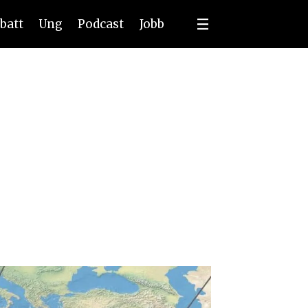
batt
Ung
Podcast
Jobb