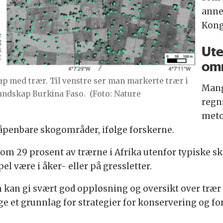
anne
Kong
Ute
om
ap med trær. Til venstre ser man markerte trær i
Mang
landskap Burkina Faso.
(Foto: Nature
regn
meto
 åpenbare skogområder, ifølge forskerne.
som 29 prosent av trærne i Afrika utenfor typiske s
l være i åker- eller på gressletter.
an gi svært god oppløsning og oversikt over trær 
e et grunnlag for strategier for konservering og fo