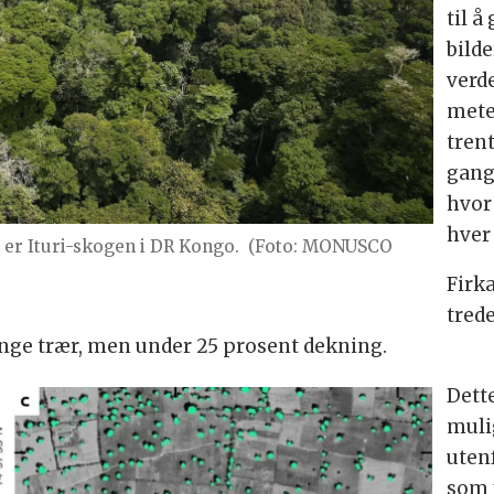
til 
bilde
verd
mete
trent
gang
hvor
hver 
er Ituri-skogen i DR Kongo.
(Foto: MONUSCO
Firk
tred
nge trær, men under 25 prosent dekning.
Dett
mulig
uten
som 