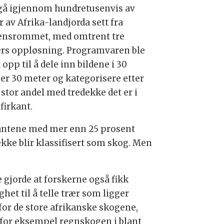
å gå igjennom hundretusenvis av
r av Afrika-landjorda sett fra
ensrommet, med omtrent tre
rs oppløsning. Programvaren ble
 opp til å dele inn bildene i 30
er 30 meter og kategorisere etter
 stor andel med tredekke det er i
firkant.
antene med mer enn 25 prosent
ekke blir klassifisert som skog. Men
e gjorde at forskerne også fikk
het til å telle trær som ligger
for de store afrikanske skogene,
for eksempel regnskogen i blant