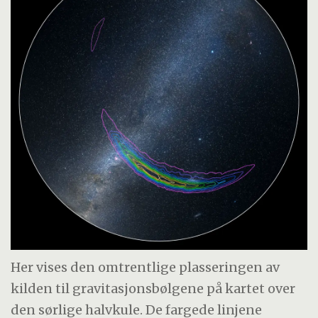
Her vises den omtrentlige plasseringen av
kilden til gravitasjonsbølgene på kartet over
den sørlige halvkule. De fargede linjene