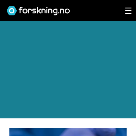
Tag:
genterapi