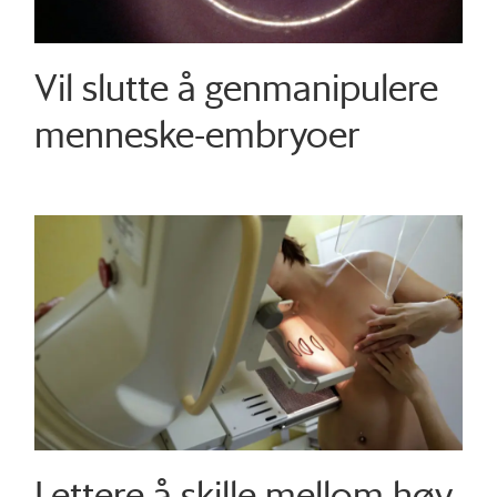
Vil slutte å genmanipulere
menneske-embryoer
Lettere å skille mellom høy