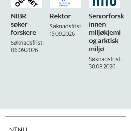
Rektor
Seniorforsker
Forskning.no
innen
søker
Søknadsfrist:
miljøkjemi
nyhetsjournal
i
15.09.2026
og arktisk
– fast
t:
miljø
Søknadsfrist:
16. august.
Søknadsfrist:
30.08.2026
D
1
NTNU