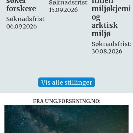
innen
søker
Søknadsfrist:
miljøkjemi
nyhetsjour
15.09.2026
og
– fast
:
arktisk
Søknadsfrist:
miljø
16. august.
Søknadsfrist:
30.08.2026
Vis alle stillinger
FRA UNG.FORSKNING.NO: