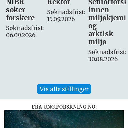
Rektor
Seniorforsker
Forskning.
innen
søker
Søknadsfrist:
miljøkjemi
nyhetsjour
15.09.2026
og
– fast
:
arktisk
Søknadsfrist:
miljø
16. august.
Søknadsfrist:
30.08.2026
Vis alle stillinger
FRA UNG.FORSKNING.NO: