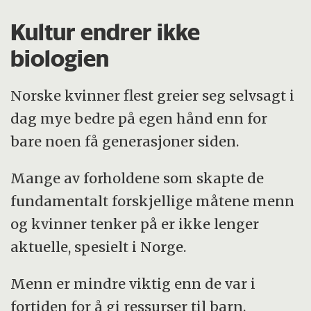
Kultur endrer ikke
biologien
Norske kvinner flest greier seg selvsagt i
dag mye bedre på egen hånd enn for
bare noen få generasjoner siden.
Mange av forholdene som skapte de
fundamentalt forskjellige måtene menn
og kvinner tenker på er ikke lenger
aktuelle, spesielt i Norge.
Menn er mindre viktig enn de var i
fortiden for å gi ressurser til barn.