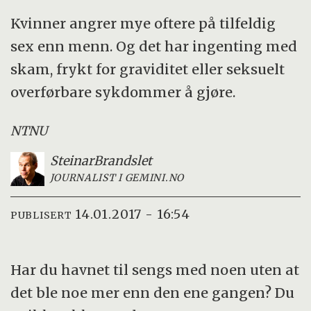
Kvinner angrer mye oftere på tilfeldig
sex enn menn. Og det har ingenting med
skam, frykt for graviditet eller seksuelt
overførbare sykdommer å gjøre.
NTNU
Steinar
Brandslet
JOURNALIST I GEMINI.NO
14.01.2017 - 16:54
PUBLISERT
Har du havnet til sengs med noen uten at
det ble noe mer enn den ene gangen? Du