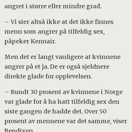
angret i større eller mindre grad.
– Vi sier altså ikke at det ikke finnes
menn som angrer på tilfeldig sex,
påpeker Kennair.
Men det er langt vanligere at kvinnene
angrer på et ja. De er også sjeldnere
direkte glade for opplevelsen.
– Rundt 30 prosent av kvinnene i Norge
var glade for å ha hatt tilfeldig sex den
siste gangen de hadde det. Over 50
prosent av mennene var det samme, viser
Bendixen.