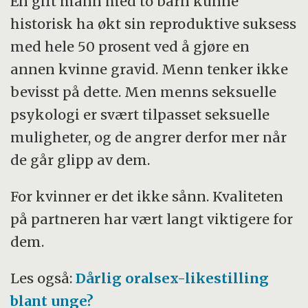
En gift mann med to barn kunne
historisk ha økt sin reproduktive suksess
med hele 50 prosent ved å gjøre en
annen kvinne gravid. Menn tenker ikke
bevisst på dette. Men menns seksuelle
psykologi er svært tilpasset seksuelle
muligheter, og de angrer derfor mer når
de går glipp av dem.
For kvinner er det ikke sånn. Kvaliteten
på partneren har vært langt viktigere for
dem.
Les også:
Dårlig oralsex-likestilling
blant unge?