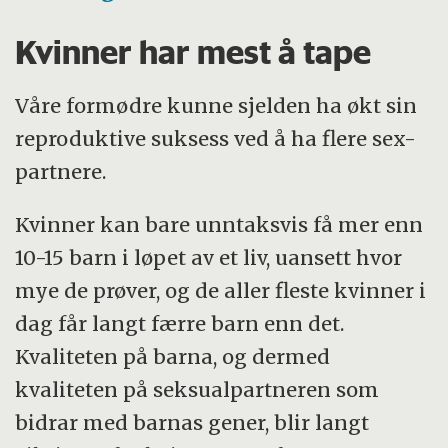
Kvinner har mest å tape
Våre formødre kunne sjelden ha økt sin
reproduktive suksess ved å ha flere sex-
partnere.
Kvinner kan bare unntaksvis få mer enn
10-15 barn i løpet av et liv, uansett hvor
mye de prøver, og de aller fleste kvinner i
dag får langt færre barn enn det.
Kvaliteten på barna, og dermed
kvaliteten på seksualpartneren som
bidrar med barnas gener, blir langt