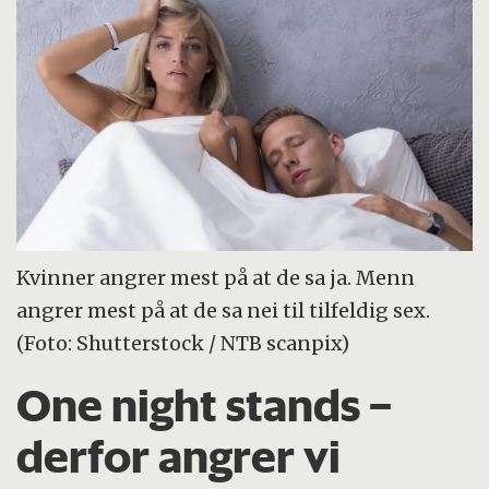
Kvinner angrer mest på at de sa ja. Menn
angrer mest på at de sa nei til tilfeldig sex.
(Foto: Shutterstock / NTB scanpix)
One night stands –
derfor angrer vi