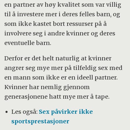
en partner av høy kvalitet som var villig
til å investere mer i deres felles barn, og
som ikke kastet bort ressurser på å
involvere seg i andre kvinner og deres
eventuelle barn.
Derfor er det helt naturlig at kvinner
angrer seg mye mer på tilfeldig sex med
en mann som ikke er en ideell partner.
Kvinner har nemlig gjennom
generasjonene hatt mye mer å tape.
Les også:
Sex påvirker ikke
sportsprestasjoner