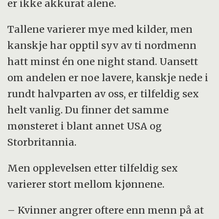
er ikke akkurat alene.
Tallene varierer mye med kilder, men
kanskje har opptil syv av ti nordmenn
hatt minst én one night stand. Uansett
om andelen er noe lavere, kanskje nede i
rundt halvparten av oss, er tilfeldig sex
helt vanlig. Du finner det samme
mønsteret i blant annet USA og
Storbritannia.
Men opplevelsen etter tilfeldig sex
varierer stort mellom kjønnene.
– Kvinner angrer oftere enn menn på at