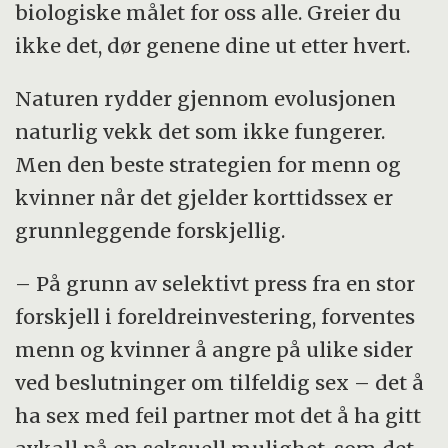
biologiske målet for oss alle. Greier du
ikke det, dør genene dine ut etter hvert.
Naturen rydder gjennom evolusjonen
naturlig vekk det som ikke fungerer.
Men den beste strategien for menn og
kvinner når det gjelder korttidssex er
grunnleggende forskjellig.
– På grunn av selektivt press fra en stor
forskjell i foreldreinvestering, forventes
menn og kvinner å angre på ulike sider
ved beslutninger om tilfeldig sex ­– det å
ha sex med feil partner mot det å ha gitt