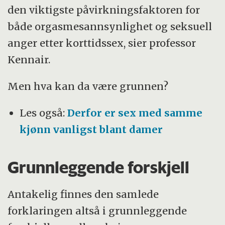
den viktigste påvirkningsfaktoren for
både orgasmesannsynlighet og seksuell
anger etter korttidssex, sier professor
Kennair.
Men hva kan da være grunnen?
Les også:
Derfor er sex med samme
kjønn vanligst blant damer
Grunnleggende forskjell
Antakelig finnes den samlede
forklaringen altså i grunnleggende