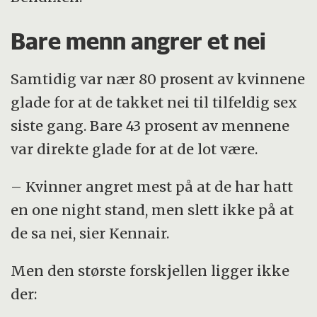
Bare menn angrer et nei
Samtidig var nær 80 prosent av kvinnene
glade for at de takket nei til tilfeldig sex
siste gang. Bare 43 prosent av mennene
var direkte glade for at de lot være.
– Kvinner angret mest på at de har hatt
en one night stand, men slett ikke på at
de sa nei, sier Kennair.
Men den største forskjellen ligger ikke
der: