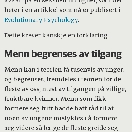
avkall på en seksuell mulighet, som det
heter i en artikkel som nå er publisert i
Evolutionary Psychology
.
Dette krever kanskje en forklaring.
Menn begrenses av tilgang
Menn kan i teorien få tusenvis av unger,
og begrenses, fremdeles i teorien for de
fleste av oss, mest av tilgangen på villige,
fruktbare kvinner. Menn som fikk
formere seg fritt hadde hatt råd til at
noen av ungene mislyktes i å formere
seg videre så lenge de fleste greide seg