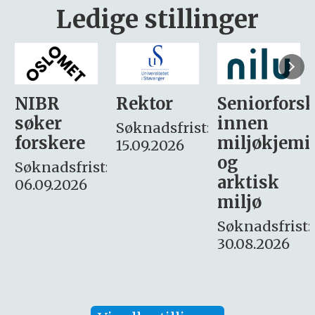
Ledige stillinger
Rektor
Seniorforsker
Forskning.
innen
søker
Søknadsfrist:
miljøkjemi
nyhetsjour
15.09.2026
og
– fast
:
arktisk
Søknadsfrist:
miljø
16. august.
Søknadsfrist:
30.08.2026