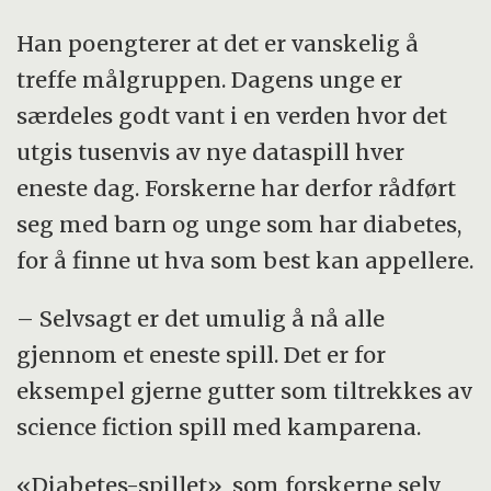
De aller fleste får sykdommen som barn
Han poengterer at det er vanskelig å
eller ungdom, men den kan også oppstå
treffe målgruppen. Dagens unge er
senere. Det finnes ingen kur mot
særdeles godt vant i en verden hvor det
sykdommen, man må leve med den livet
utgis tusenvis av nye dataspill hver
ut.
eneste dag. Forskerne har derfor rådført
Årsaken til Type 1 diabetes er ikke
seg med barn og unge som har diabetes,
levevaner. Det er en autoimmun sykdom
for å finne ut hva som best kan appellere.
som oppstår helt tilfeldig. Autoimmune
sykdommer får kroppens eget
– Selvsagt er det umulig å nå alle
immunsystem til feilaktig å angripe friske
gjennom et eneste spill. Det er for
celler.
eksempel gjerne gutter som tiltrekkes av
science fiction spill med kamparena.
Cellene i kroppen som produserer insulin
blir ødelagt, og derfor trenger man å
«Diabetes-spillet», som forskerne selv