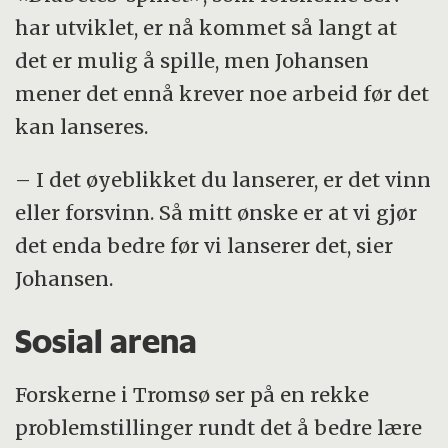
tilføre insulin via medisin for å leve. Uten
har utviklet, er nå kommet så langt at
insulin får ikke cellene i kroppen energi.
det er mulig å spille, men Johansen
mener det ennå krever noe arbeid før det
Kilde: Diabetesforbundet
kan lanseres.
– I det øyeblikket du lanserer, er det vinn
eller forsvinn. Så mitt ønske er at vi gjør
det enda bedre før vi lanserer det, sier
Johansen.
Sosial arena
Forskerne i Tromsø ser på en rekke
problemstillinger rundt det å bedre lære