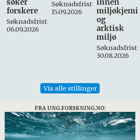
innen
søker
Søknadsfrist:
miljøkjemi
nyhetsjour
15.09.2026
og
– fast
:
arktisk
Søknadsfrist:
miljø
16. august.
Søknadsfrist:
30.08.2026
Vis alle stillinger
FRA UNG.FORSKNING.NO: