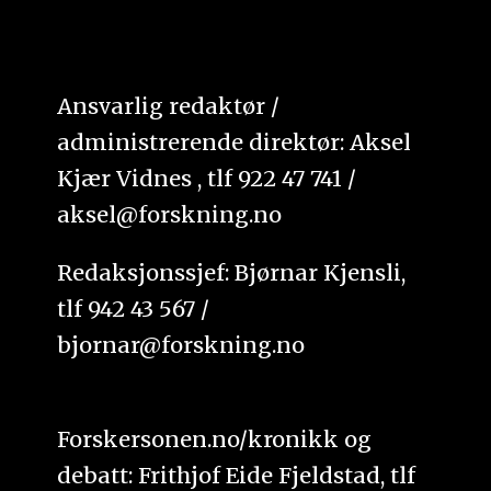
Ansvarlig redaktør /
administrerende direktør: Aksel
Kjær Vidnes , tlf 922 47 741 /
aksel@forskning.no
Redaksjonssjef: Bjørnar Kjensli,
tlf 942 43 567 /
bjornar@forskning.no
Forskersonen.no/kronikk og
debatt: Frithjof Eide Fjeldstad, tlf