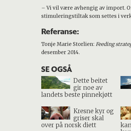
– Vi vil være avhengig av import. Om
stimuleringstiltak som settes i verk
Referanse:
Tonje Marie Storlien:
Feeding strate
desember 2014.
SE OGSÅ
Dette beitet
gir noe av
landets beste pinnekjøtt
Kresne kyr og
griser skal
over på norsk diett
kan