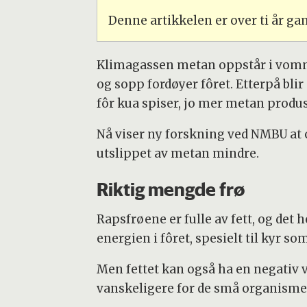
Denne artikkelen er over ti år g
Klimagassen metan oppstår i vomm
og sopp fordøyer fôret. Etterpå blir
fôr kua spiser, jo mer metan produs
Nå viser ny forskning ved NMBU at o
utslippet av metan mindre.
Riktig mengde frø
Rapsfrøene er fulle av fett, og de
energien i fôret, spesielt til kyr 
Men fettet kan også ha en negativ v
vanskeligere for de små organisme