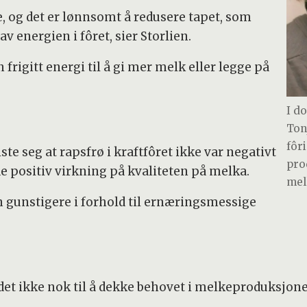
, og det er lønnsomt å redusere tapet, som
 energien i fôret, sier Storlien.
frigitt energi til å gi mer melk eller legge på
I d
Ton
fôr
te seg at rapsfrø i kraftfôret ikke var negativt
pro
 positiv virkning på kvaliteten på melka.
mel
 gunstigere i forhold til ernæringsmessige
r det ikke nok til å dekke behovet i melkeproduksjon