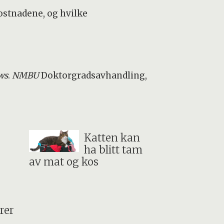
kostnadene, og hvilke
ws
.
NMBU
Doktorgradsavhandling,
Katten kan
ha blitt tam
av mat og kos
rer