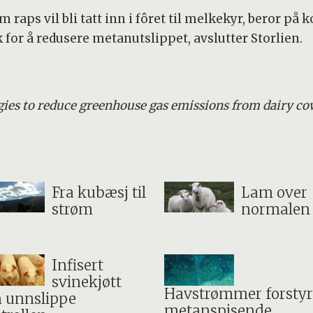
 raps vil bli tatt inn i fôret til melkekyr, beror på 
 for å redusere metanutslippet, avslutter Storlien.
gies to reduce greenhouse gas emissions from dairy co
Fra kubæsj til
Lam over
strøm
normalen
Infisert
svinekjøtt
Havstrømmer forstyr
 unnslippe
metanspisende