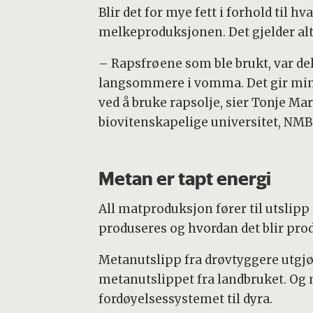
Blir det for mye fett i forhold til h
melkeproduksjonen. Det gjelder alt
– Rapsfrøene som ble brukt, var delvi
langsommere i vomma. Det gir min
ved å bruke rapsolje, sier Tonje Ma
biovitenskapelige universitet, NMB
Metan er tapt energi
All matproduksjon fører til utslip
produseres og hvordan det blir prod
Metanutslipp fra drøvtyggere utgjør
metanutslippet fra landbruket. O
fordøyelsessystemet til dyra.