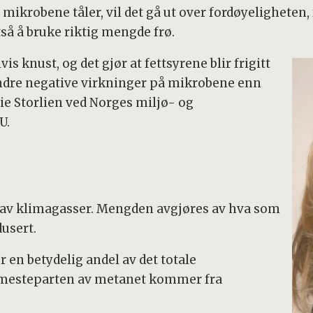
va mikrobene tåler, vil det gå ut over fordøyeligheten
så å bruke riktig mengde frø.
s knust, og det gjør at fettsyrene blir frigitt
dre negative virkninger på mikrobene enn
rie Storlien ved Norges miljø- og
U.
p av klimagasser. Mengden avgjøres av hva som
usert.
 en betydelig andel av det totale
g mesteparten av metanet kommer fra