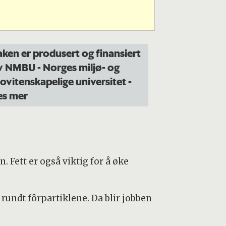
aken er produsert og finansiert
v NMBU - Norges miljø- og
iovitenskapelige universitet
-
es mer
 Fett er også viktig for å øke
rundt fôrpartiklene. Da blir jobben