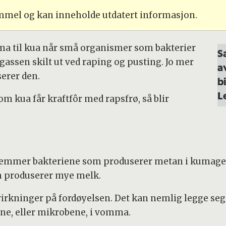
ammel og kan inneholde utdatert informasjon.
a til kua når små organismer som bakterier
S
 gassen skilt ut ved raping og pusting. Jo mer
a
erer den.
b
L
m kua får kraftfôr med rapsfrø, så blir
t hemmer bakteriene som produserer metan i kumagen.
som produserer mye melk.
irkninger på fordøyelsen. Det kan nemlig legge seg 
ne, eller mikrobene, i vomma.