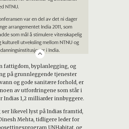
ed NTNU.
onferansen var en del av det ni dager
ange arrangementet India 2011, som
adde som mål å stimulere vitenskapelig
g kulturell utveksling mellom NTNU og
tdanningsinstitusjoner i India.
n fattigdom, byplanlegging, og
ang på grunnleggende tjenester
vann og gode sanitære forhold, er
 noen av utfordringene som står i
r Indias 1,2 milliarder innbyggere.
 ser likevel lyst på Indias framtid,
Dinesh Mehta, tidligere leder for
bosettingsprogram UNHabitat, og