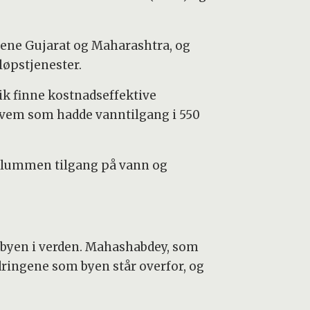
atene Gujarat og Maharashtra, og
løpstjenester.
ik finne kostnadseffektive
hvem som hadde vanntilgang i 550
i slummen tilgang på vann og
te byen i verden. Mahashabdey, som
ringene som byen står overfor, og