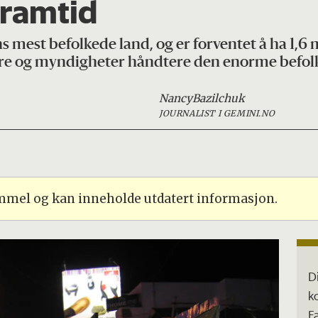
framtid
dens mest befolkede land, og er forventet å ha 1,6
ere og myndigheter håndtere den enorme befo
Nancy
Bazilchuk
JOURNALIST I GEMINI.NO
ammel og kan inneholde utdatert informasjon.
D
k
F