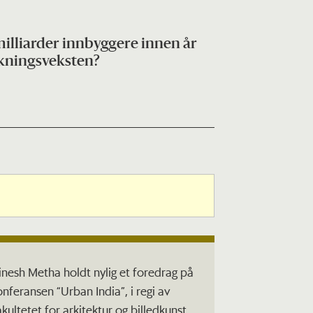
 milliarder innbyggere innen år
lkningsveksten?
inesh Metha holdt nylig et foredrag på
onferansen “Urban India”, i regi av
akultetet for arkitektur og billedkunst