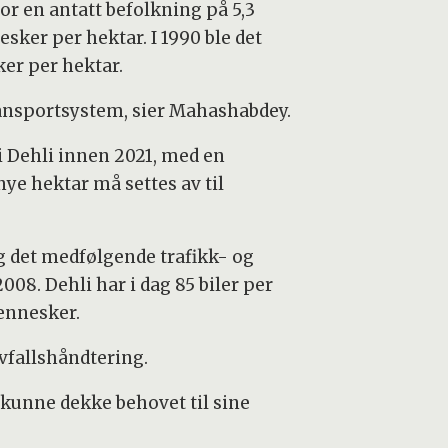
for en antatt befolkning på 5,3
ker per hektar. I 1990 ble det
ker per hektar.
transportsystem, sier Mahashabdey.
i Dehli innen 2021, med en
ye hektar må settes av til
g det medfølgende trafikk- og
008. Dehli har i dag 85 biler per
mennesker.
avfallshåndtering.
 kunne dekke behovet til sine