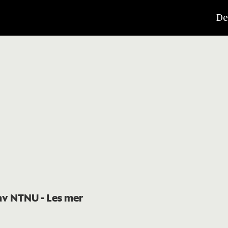
De
t av NTNU
- Les mer