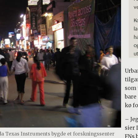
v
K
l
h
o
u
Urba
tilg
som 
bare
kø fo
– Jeg
sier 
4 da Texas Instruments bygde et forskningssenter
FNs 