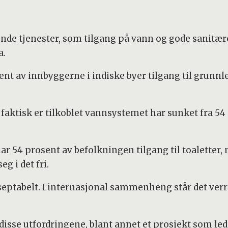
ende tjenester, som tilgang på vann og gode sanitære
a.
ent av innbyggerne i indiske byer tilgang til grun
ktisk er tilkoblet vannsystemet har sunket fra 54 pr
har 54 prosent av befolkningen tilgang til toaletter,
g i det fri.
eptabelt. I internasjonal sammenheng står det verr
e disse utfordringene, blant annet et prosjekt som le