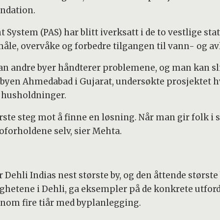
undation.
ystem (PAS) har blitt iverksatt i de to vestlige st
åle, overvåke og forbedre tilgangen til vann- og av
rdan andre byer håndterer problemene, og man kan sl
I byen Ahmedabad i Gujarat, undersøkte prosjektet 
 husholdninger.
ørste steg mot å finne en løsning. Når man gir folk 
boforholdene selv, sier Mehta.
 Dehli Indias nest største by, og den åttende størs
hetene i Dehli, ga eksempler på de konkrete utford
nnom fire tiår med byplanlegging.