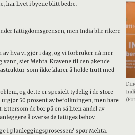
, har livet i byene blitt bedre.
nder fattigdomsgrensen, men India blir rikere
n av hva vi gjør i dag, og vi forbruker nå mer
g vann, sier Mehta. Kravene til den økende
astruktur, som ikke klarer å holde trutt med
Din
oblem, og dette er spesielt tydelig i de store
Ind
(Fo
 utgjør 50 prosent av befolkningen, men bare
 Ettersom de bor på en så liten andel av
lanleggere å overse de fattiges behov.
tige i planleggingsprosessen? spør Mehta.