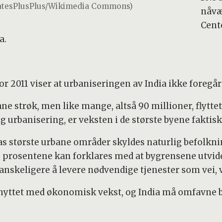
 GatesPlusPlus/Wikimedia Commons)
nåvæ
Cent
a.
r 2011 viser at urbaniseringen av India ikke foregår
bane strøk, men like mange, altså 90 millioner, flytte
ig urbanisering, er veksten i de største byene faktis
ias største urbane områder skyldes naturlig befolk
20 prosentene kan forklares med at bygrensene utvides
 vanskeligere å levere nødvendige tjenester som vei,
yttet med økonomisk vekst, og India må omfavne b