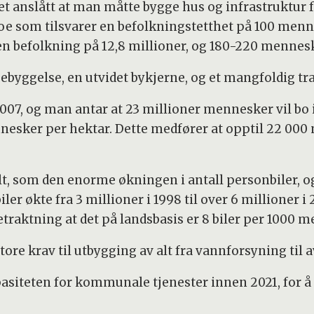
det anslått at man måtte bygge hus og infrastruktur 
e som tilsvarer en befolkningstetthet på 100 mennes
 en befolkning på 12,8 millioner, og 180-220 mennes
 bebyggelse, en utvidet bykjerne, og et mangfoldig 
2007, og man antar at 23 millioner mennesker vil bo 
esker per hektar. Dette medfører at opptil 22 000 n
t, som den enorme økningen i antall personbiler, o
r økte fra 3 millioner i 1998 til over 6 millioner i 2
etraktning at det på landsbasis er 8 biler per 1000 
tore krav til utbygging av alt fra vannforsyning til 
pasiteten for kommunale tjenester innen 2021, for å