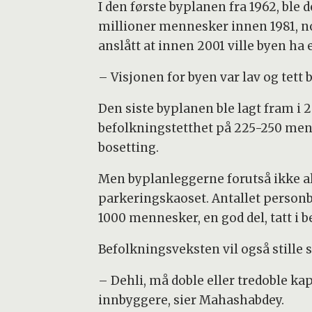
I den første byplanen fra 1962, ble 
millioner mennesker innen 1981, no
anslått at innen 2001 ville byen ha
– Visjonen for byen var lav og tett
Den siste byplanen ble lagt fram i 
befolkningstetthet på 225-250 menn
bosetting.
Men byplanleggerne forutså ikke al
parkeringskaoset. Antallet personbile
1000 mennesker, en god del, tatt i b
Befolkningsveksten vil også stille s
– Dehli, må doble eller tredoble ka
innbyggere, sier Mahashabdey.