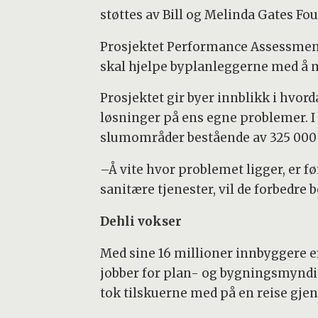
støttes av Bill og Melinda Gates Fo
Prosjektet Performance Assessment S
skal hjelpe byplanleggerne med å m
Prosjektet gir byer innblikk i hvo
løsninger på ens egne problemer. 
slumområder bestående av 325 000
–Å vite hvor problemet ligger, er f
sanitære tjenester, vil de forbedre 
Dehli vokser
Med sine 16 millioner innbyggere er
jobber for plan- og bygningsmyndig
tok tilskuerne med på en reise gje