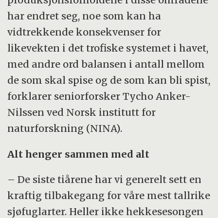
har endret seg, noe som kan ha
Denne kunnskapen er bl.a. nødvendig for å
vidtrekkende konsekvenser for
kunne skille effekter av menneskets
likevekten i det trofiske systemet i havet,
påvirkninger fra naturlige endringer og for å
med andre ord balansen i antall mellom
lage pålitelige prognoser for bestandenes
de som skal spise og de som kan bli spist,
utvikling og restitusjonsevne.
forklarer seniorforsker Tycho Anker-
Nilssen ved Norsk institutt for
naturforskning (NINA).
Alt henger sammen med alt
– De siste tiårene har vi generelt sett en
kraftig tilbakegang for våre mest tallrike
sjøfuglarter. Heller ikke hekkesesongen