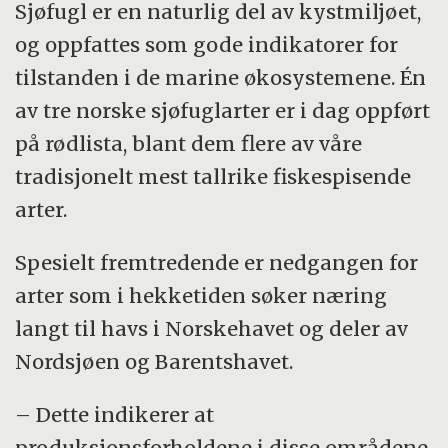
økonomisk støtte fra norske
Sjøfugl er en naturlig del av kystmiljøet,
miljømyndigheter og oljeindustrien.
og oppfattes som gode indikatorer for
tilstanden i de marine økosystemene. Én
En rekke andre aktører deltar i feltarbeidet,
av tre norske sjøfuglarter er i dag oppført
bl.a. Norsk Ornitologisk Forening, Statens
på rødlista, blant dem flere av våre
naturoppsyn, Fylkesmannsetaten,
tradisjonelt mest tallrike fiskespisende
Sysselmannen på Svalbard og mange
arter.
frivillige.
Spesielt fremtredende er nedgangen for
Den tyngste innsatsen i SEAPOP er å
arter som i hekketiden søker næring
etablere og vedlikeholde langsiktige
langt til havs i Norskehavet og deler av
dataserier som beskriver
Nordsjøen og Barentshavet.
populasjonsdynamikken til et geografisk og
økologisk representativt utvalg av våre
– Dette indikerer at
sjøfuglbestander.
produksjonsforholdene i disse områdene