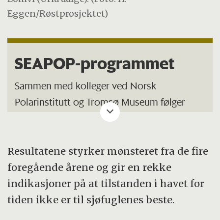
Eggen/Røstprosjektet)
SEAPOP-programmet
Sammen med kolleger ved Norsk
Polarinstitutt og Tromsø Museum følger
forskere fra NINA et nettverk av
sjøfuglkolonier langs hele norskekysten og
på Svalbard.
Resultatene styrker mønsteret fra de fire
foregående årene og gir en rekke
Det nasjonale overvåkingsprogrammet for
indikasjoner på at tilstanden i havet for
sjøfugl ble etablert i 1988 og er nå en
tiden ikke er til sjøfuglenes beste.
integrert del av SEAPOP-programmet, med