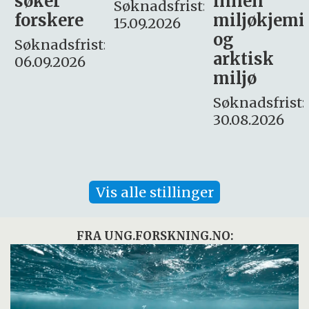
innen
søker
Søknadsfrist:
miljøkjemi
nyhetsjour
15.09.2026
og
– fast
:
arktisk
Søknadsfrist:
miljø
16. august.
Søknadsfrist:
30.08.2026
Vis alle stillinger
FRA UNG.FORSKNING.NO: