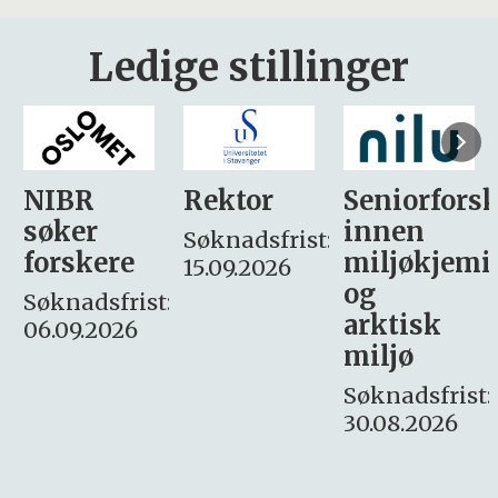
Ledige stillinger
Rektor
Seniorforsker
Forskning.
innen
søker
Søknadsfrist:
miljøkjemi
nyhetsjour
15.09.2026
og
– fast
:
arktisk
Søknadsfrist:
miljø
16. august.
Søknadsfrist:
30.08.2026