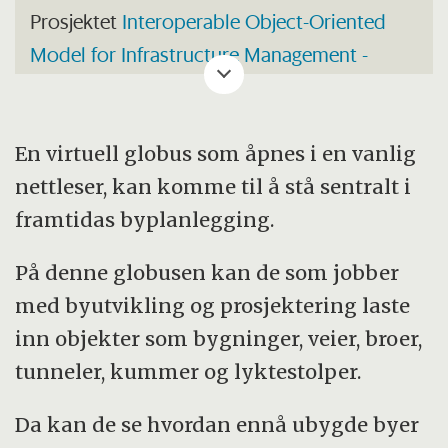
Prosjektet
Interoperable Object-Oriented
Model for Infrastructure Management -
InfraWorld
har hatt støtte fra VERDIKT fra
01.07.2008 til 30.06.2012. Prosjektleder er Jan
Erik Hoel i Vianova.
En virtuell globus som åpnes i en vanlig
nettleser, kan komme til å stå sentralt i
framtidas byplanlegging.
På denne globusen kan de som jobber
med byutvikling og prosjektering laste
inn objekter som bygninger, veier, broer,
tunneler, kummer og lyktestolper.
Da kan de se hvordan ennå ubygde byer