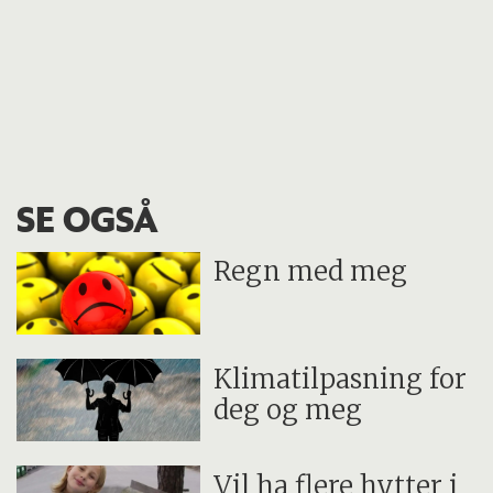
SE OGSÅ
Regn med meg
Klimatilpasning for
deg og meg
Vil ha flere hytter i