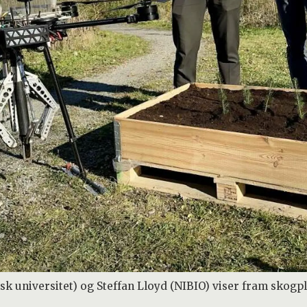
 universitet) og Steffan Lloyd (NIBIO) viser fram skogp