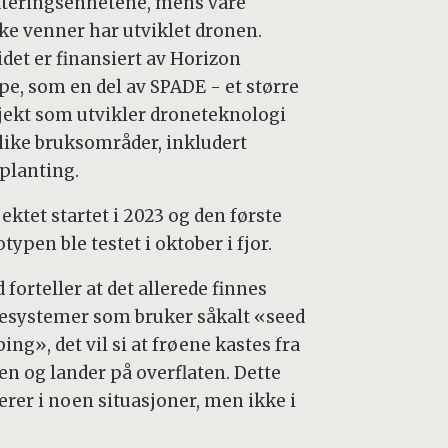
teringsenhetene, mens våre
ke venner har utviklet dronen.
idet er finansiert av Horizon
pe, som en del av SPADE - et større
jekt som utvikler droneteknologi
ulike bruksområder, inkludert
planting.
ektet startet i 2023 og den første
typen ble testet i oktober i fjor.
 forteller at det allerede finnes
esystemer som bruker såkalt «seed
ng», det vil si at frøene kastes fra
en og lander på overflaten. Dette
erer i noen situasjoner, men ikke i