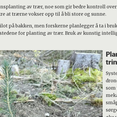
onsplanting av trær, noe som gir bedre kontroll ove
kre at trærne vokser opp til å bli store og sunne.
ilot på bakken, men forskerne planlegger å ta i bru
stedene for planting av trær. Bruk av kunstig intell
Pla
tri
Syst
dron
som 
meka
småp
sørg