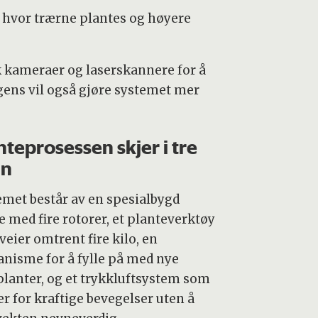
r hvor trærne plantes og høyere
k kameraer og laserskannere for å
igens vil også gjøre systemet mer
nteprosessen skjer i tre
nn
emet består av en spesialbygd
e med fire rotorer, et planteverktøy
veier omtrent fire kilo, en
nisme for å fylle på med nye
lanter, og et trykkluftsystem som
er for kraftige bevegelser uten å