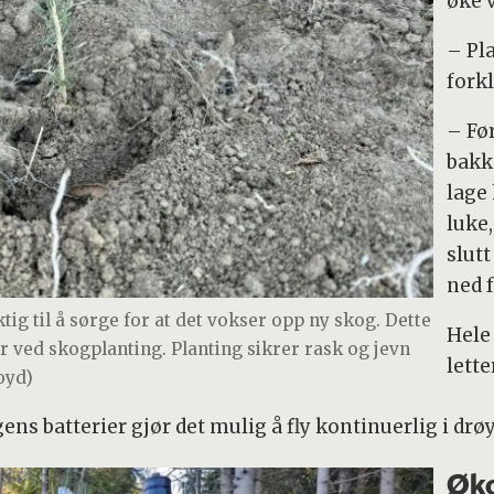
øke 
– Pla
forkl
– Før
bakke
lage 
luke,
slut
ned 
tig til å sørge for at det vokser opp ny skog. Dette
Hele
er ved skogplanting. Planting sikrer rask og jevn
lette
loyd)
ens batterier gjør det mulig å fly kontinuerlig i drø
Øko