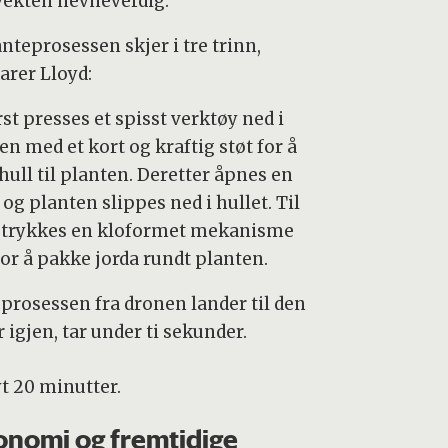
vekten nevneverdig.
nteprosessen skjer i tre trinn,
arer Lloyd:
st presses et spisst verktøy ned i
n med et kort og kraftig støt for å
hull til planten. Deretter åpnes en
 og planten slippes ned i hullet. Til
t trykkes en kloformet mekanisme
for å pakke jorda rundt planten.
 prosessen fra dronen lander til den
r igjen, tar under ti sekunder.
yt 20 minutter.
nomi og fremtidige