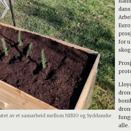
hånd
dans
Arbe
Euro
pros
for 
skog
Prosj
proto
Lloyd
dron
bombi
dron
atet av et samarbeid mellom NIBIO og Syddanske
fung
alle.