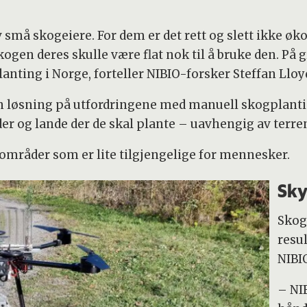
 små skogeiere. For dem er det rett og slett ikke ø
ogen deres skulle være flat nok til å bruke den. På g
anting i Norge, forteller NIBIO-forsker Steffan Lloy
n løsning på utfordringene med manuell skogplanti
der og lande der de skal plante – uavhengig av terre
i områder som er lite tilgjengelige for mennesker.
Sky
Skog
resu
NIBI
– NI