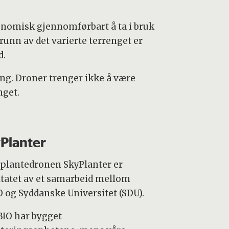
konomisk gjennomførbart å ta i bruk
runn av det varierte terrenget er
d.
ng. Droner trenger ikke å være
nget.
Planter
plantedronen SkyPlanter er
ltatet av et samarbeid mellom
O og Syddanske Universitet (SDU).
BIO har bygget