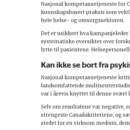
Nasjonal kompetansetjeneste for C
kunnskapsbasert praksis som vektle
hele helse- og omsorgssektoren.
Det er usikkert hva kampanjeleder N
systematiske oversikter over forskn
lytte til pasientene. Helsepersonell
Kan ikke se bort fra psyk
Nasjonal kompetansetjeneste kriti
landsomfattende multisenterstudie
var i årevis knyttet til denne svær
Selv om resultatene var negative, e
strengeste Canadakriteriene, og sær
stedet for en virksom medisin, demo