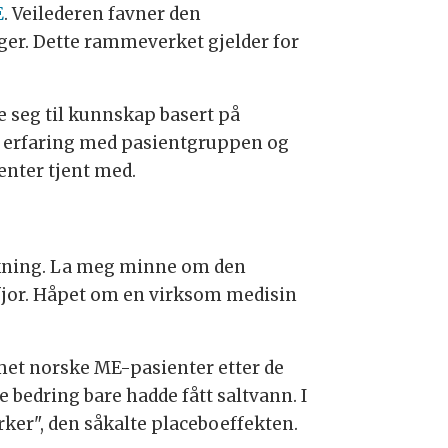
E
. Veilederen favner den
ger. Dette rammeverket gjelder for
e seg til kunnskap basert på
sk erfaring med pasientgruppen og
ienter tjent med.
rskning. La meg minne om den
fjor. Håpet om en virksom medisin
mmet norske ME-pasienter etter de
 bedring bare hadde fått saltvann. I
rker", den såkalte placeboeffekten.