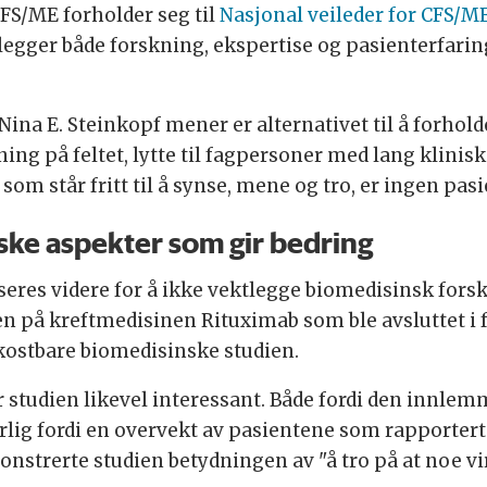
FS/ME forholder seg til
Nasjonal veileder for CFS/M
gger både forskning, ekspertise og pasienterfarin
ina E. Steinkopf mener er alternativet til å forhold
ing på feltet, lytte til fagpersoner med lang klini
 som står fritt til å synse, mene og tro, er ingen pas
iske aspekter som gir bedring
seres videre for å ikke vektlegge biomedisinsk fo
n på kreftmedisinen Rituximab som ble avsluttet i 
t kostbare biomedisinske studien.
r studien likevel interessant. Både fordi den innle
lig fordi en overvekt av pasientene som rapporterte
nstrerte studien betydningen av "å tro på at noe vi