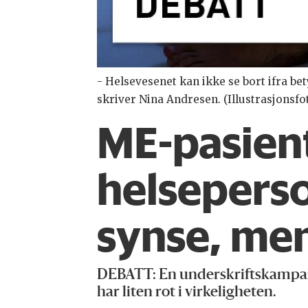
- Helsevesenet kan ikke se bort ifra b
skriver Nina Andresen. (Illustrasjonsfo
ME-pasient
helseperson
synse, men
DEBATT:
En underskriftskampan
har liten rot i virkeligheten.