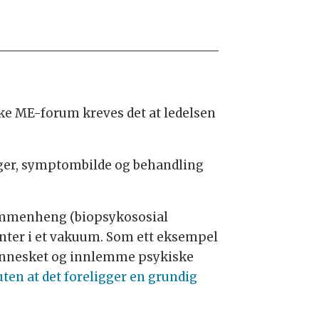
dske ME-forum kreves det at ledelsen
nger, symptombilde og behandling
 sammenheng (biopsykososial
enter i et vakuum. Som ett eksempel
 mennesket og innlemme psykiske
uten at det foreligger en grundig