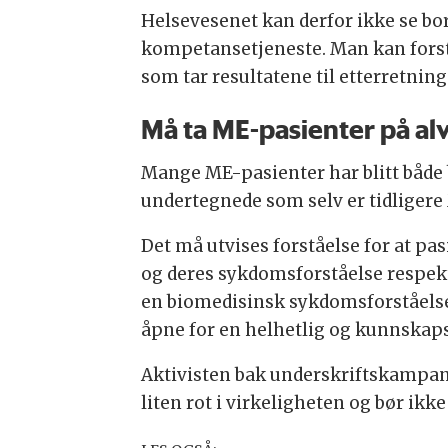
Helsevesenet kan derfor ikke se bor
kompetansetjeneste. Man kan forstå
som tar resultatene til etterretning
Må ta ME-pasienter på al
Mange ME-pasienter har blitt både b
undertegnede som selv er tidligere 
Det må utvises forståelse for at p
og deres sykdomsforståelse respekter
en biomedisinsk sykdomsforståelse,
åpne for en helhetlig og kunnskap
Aktivisten bak underskriftskampan
liten rot i virkeligheten og bør ikk