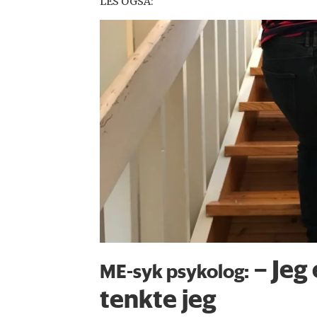
LES OGSÅ:
– Jeg 
ME-syk psykolog:
tenkte jeg