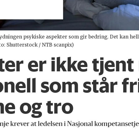
etydningen psykiske aspekter som gir bedring. Det kan hel
to: Shutterstock / NTB scanpix)
er er ikke tjen
ell som står frit
e og tro
je krever at ledelsen i Nasjonal kompetanset