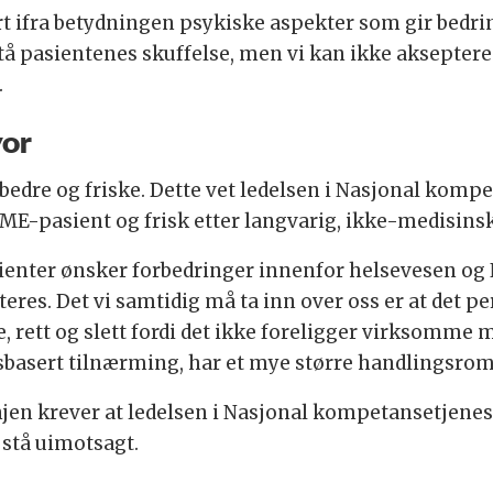
t ifra betydningen psykiske aspekter som gir bedrin
 pasientenes skuffelse, men vi kan ikke akseptere 
.
vor
edre og friske. Dette vet ledelsen i Nasjonal kompe
ME-pasient og frisk etter langvarig, ikke-medisinsk
asienter ønsker forbedringer innenfor helsevesen og
es. Det vi samtidig må ta inn over oss er at det per 
 rett og slett fordi det ikke foreligger virksomme
sbasert tilnærming, har et mye større handlingsrom
jen krever at ledelsen i Nasjonal kompetansetjen
e stå uimotsagt.