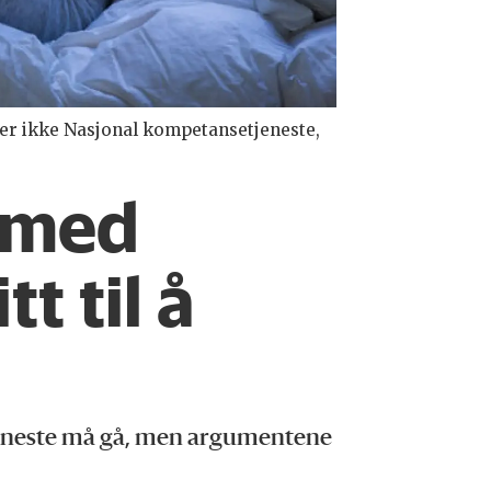
ler ikke Nasjonal kompetansetjeneste,
t med
t til å
jeneste må gå, men argumentene