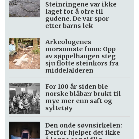
Steinringene var ikke
laget for å ofre til
gudene. De var spor
etter barns lek
Arkeologenes
morsomste funn: Opp
av søppel­haugen steg
sju flotte steinkors fra
middelalderen
For 100 år siden ble
norske blåbær brukt til
mye mer enn saft og
syltetøy
Den onde søvnsirkelen:
Derfor hjelper det ikke