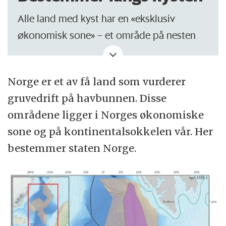
Alle land med kyst har en «eksklusiv
økonomisk sone» – et område på nesten
400 kilometer som strekker seg fra kysten
og ut på havet. Dette inkluderer
Norge er et av få land som vurderer
havbunnen
, ifølge FN.
gruvedrift på havbunnen. Disse
Dette gjelder også kystlinjen rundt øyer
områdene ligger i Norges økonomiske
som tilhører Norge, slik som Jan Mayen.
sone og på kontinentalsokkelen vår. Her
Norges kontinentalsokkel strekker seg flere
bestemmer staten Norge.
steder lenger ut enn denne økonomiske
sonen, på grunn av topografiske og
geologiske forhold,
ifølge Store norske
leksikon.