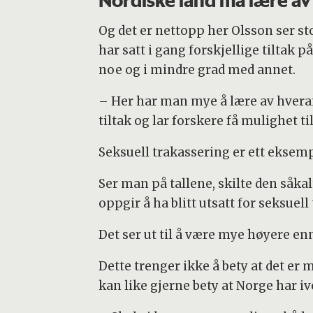
Nordiske land må lære av
Og det er nettopp her Olsson ser st
har satt i gang forskjellige tiltak p
noe og i mindre grad med annet.
– Her har man mye å lære av hverand
tiltak og lar forskere få mulighet t
Seksuell trakassering er ett eksem
Ser man på tallene, skilte den såka
oppgir å ha blitt utsatt for seksuell
Det ser ut til å være mye høyere en
Dette trenger ikke å bety at det er
kan like gjerne bety at Norge har iv