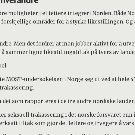
 hverandre
ore muligheter i et tettere integrert Norden. Både 
å forskjellige områder for å styrke likestillingen. Og
re. Men det fordrer at man jobber aktivt for å utveks
il å sammenligne likestillingstiltak på tvers av lande
pel.
lte MOST-undersøkelsen i Norge seg ut ved at hele 4
 trakassering.
n det som rapporteres i de tre andre nordiske lande
 mer seksuell trakassering i det norske forsvaret en
erksatt tiltak som gjør det lettere og tryggere å vars