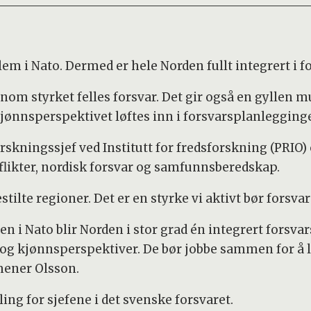
em i Nato. Dermed er hele Norden fullt integrert i f
nom styrket felles forsvar. Det gir også en gyllen mu
 kjønnsperspektivet løftes inn i forsvarsplanlegging
skningssjef ved Institutt for fredsforskning (PRIO)
likter, nordisk forsvar og samfunnsberedskap.
tilte regioner. Det er en styrke vi aktivt bør forsvar
n i Nato blir Norden i stor grad én integrert forsva
 og kjønnsperspektiver. De bør jobbe sammen for å lø
 mener Olsson.
ling for sjefene i det svenske forsvaret.