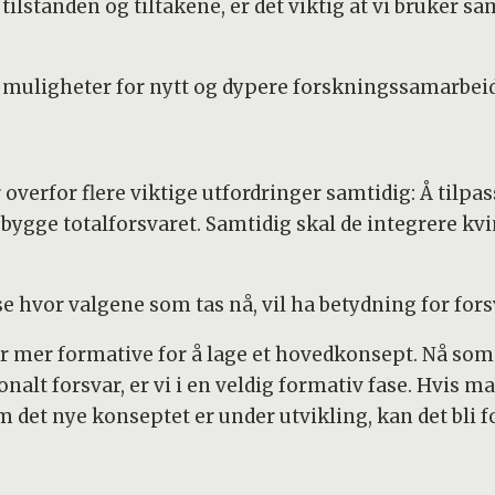
ilstanden og tiltakene, er det viktig at vi bruker 
muligheter for nytt og dypere forskningssamarbeid
 overfor flere viktige utfordringer samtidig: Å tilp
ygge totalforsvaret. Samtidig skal de integrere kv
se hvor valgene som tas nå, vil ha betydning for for
er mer formative for å lage et hovedkonsept. Nå som 
nalt forsvar, er vi i en veldig formativ fase. Hvis ma
et nye konseptet er under utvikling, kan det bli fo