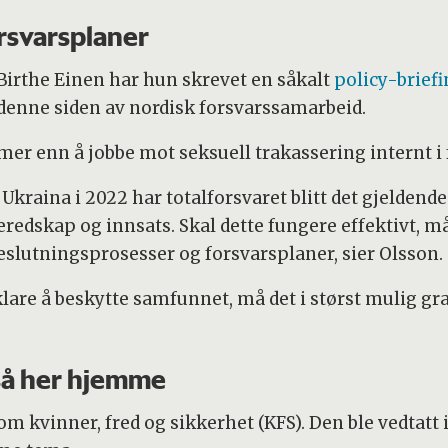
orsvarsplaner
rthe Einen har hun skrevet en såkalt
policy-brief
denne siden av nordisk forsvarssamarbeid.
 mer enn å jobbe mot seksuell trakassering internt i 
Ukraina i 2022 har totalforsvaret blitt det gjeldend
eredskap og innsats. Skal dette fungere effektivt, må
eslutningsprosesser og forsvarsplaner, sier Olsson.
klare å beskytte samfunnet, må det i størst mulig gra
så her hjemme
om kvinner, fred og sikkerhet (KFS). Den ble vedtatt i