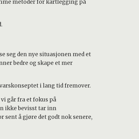
samme metoder for kartlegging på
.
asse seg den nye situasjonen med et
inner bedre og skape et mer
svarskonseptet i lang tid fremover.
vi går fra et fokus på
n ikke bevisst tar inn
r sent å gjøre det godt nok senere,