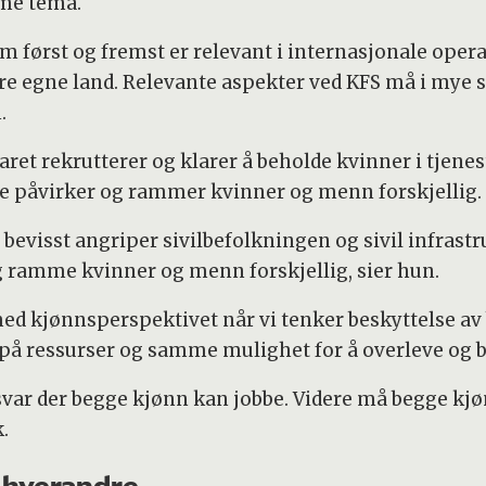
mme tema.
ørst og fremst er relevant i internasjonale operasj
våre egne land. Relevante aspekter ved KFS må i mye s
.
ret rekrutterer og klarer å beholde kvinner i tjenest
ise påvirker og rammer kvinner og menn forskjellig.
 bevisst angriper sivilbefolkningen og sivil infrastr
 ramme kvinner og menn forskjellig, sier hun.
med kjønnsperspektivet når vi tenker beskyttelse av 
 på ressurser og samme mulighet for å overleve og b
forsvar der begge kjønn kan jobbe. Videre må begge kj
.