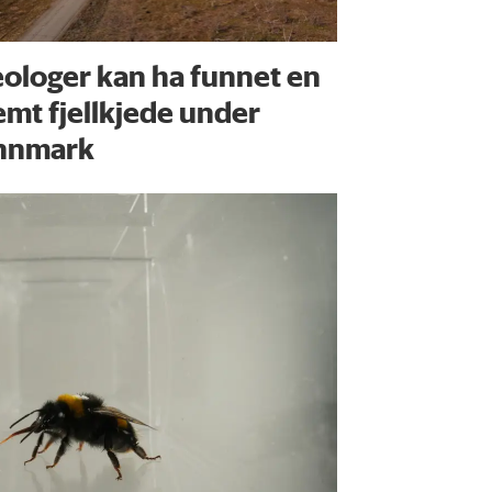
ologer kan ha funnet en
emt fjellkjede under
nnmark