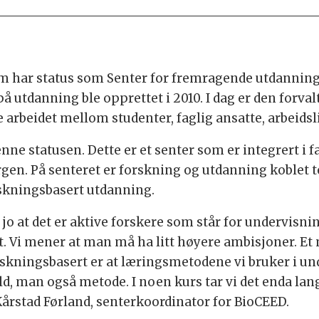
som har status som Senter for fremragende utdanning
på utdanning ble opprettet i 2010. I dag er den forval
 arbeidet mellom studenter, faglig ansatte, arbeids
ne statusen. Dette er et senter som er integrert i fa
rgen. På senteret er forskning og utdanning koblet 
skningsbasert utdanning.
e jo at det er aktive forskere som står for undervisni
et. Vi mener at man må ha litt høyere ambisjoner. E
skningsbasert er at læringsmetodene vi bruker i un
d, man også metode. I noen kurs tar vi det enda lan
Kårstad Førland, senterkoordinator for BioCEED.