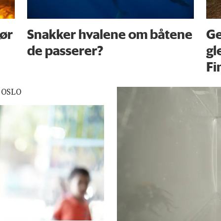
før
Snakker hvalene om båtene
Ge
de passerer?
gl
Fi
 OSLO