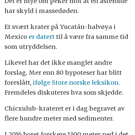
Det er mye om peker mot at en asteroide
har skyld i massedøden.
Et svært krater på Yucatán-halvøya i
Mexico
er datert
til å være fra samme tid
som utryddelsen.
Likevel har det ikke manglet andre
forslag. Mer enn 80 hypoteser har blitt
foreslått,
ifølge Store norske leksikon.
Fremdeles diskuteres hva som skjedde.
Chicxulub-krateret er i dag begravet av
flere hundre meter med sedimenter.
I 2016 boret forskere 1300 meter ned i det