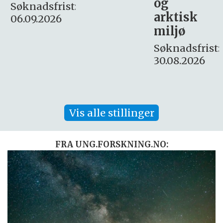
og
– fast
:
arktisk
Søknadsfrist:
miljø
16. august.
Søknadsfrist:
30.08.2026
Vis alle stillinger
FRA UNG.FORSKNING.NO: