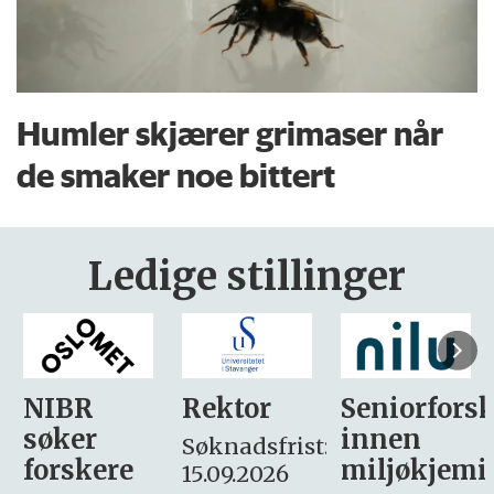
Humler skjærer grimaser når
de smaker noe bittert
Ledige stillinger
Rektor
Seniorforsker
Forskning.
innen
søker
Søknadsfrist:
miljøkjemi
nyhetsjour
15.09.2026