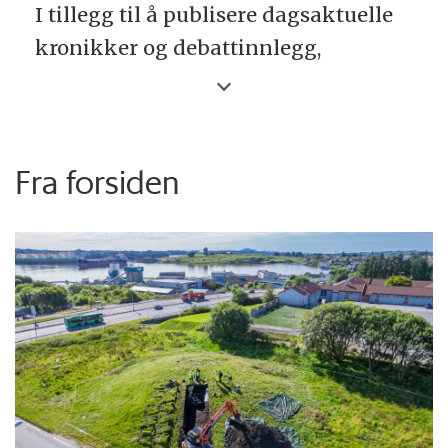
I tillegg til å publisere dagsaktuelle
kronikker og debattinnlegg,
publiserer forskning.no også
forklarende tekster om forskning
skrevet av norske akademikere.
Fra forsiden
Debattinnlegg kan være på inntil
5000 tegn med mellomrom.
Kronikker og «Forskeren forteller»-
tekster kan være inntil 7000 tegn
med mellomrom. Vi forbeholder oss
retten til å redigere innsendt
materiale.