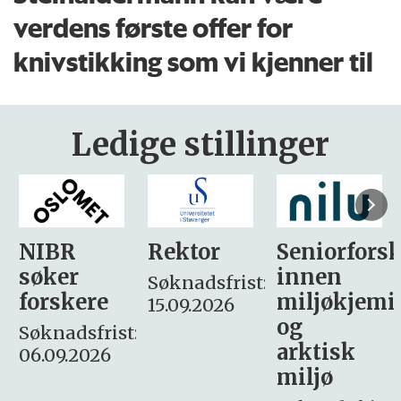
verdens første offer for
knivstikking som vi kjenner til
Ledige stillinger
Rektor
Seniorforsker
Forskning.
innen
søker
Søknadsfrist:
miljøkjemi
nyhetsjour
15.09.2026
og
– fast
:
arktisk
Søknadsfrist:
miljø
16. august.