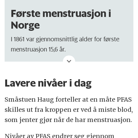
Første menstruasjon i
Norge
I 1861 var gjennomsnittlig alder for første
menstruasjon 15,6 år.
I 1940 hadde det sunket til 13,3 år.
Lavere nivåer i dag
Alder for første menstruasjon var stabil på
litt over 13 år frem til 2000-tallet.
Småstuen Haug forteller at en måte PFAS
Vekststudien i Bergen 2
fant at blant barn
skilles ut fra kroppen er ved å miste blod,
målt i 2016, hadde gjennomsnittlig alder for
som jenter gjør når de har menstruasjon.
første menstruasjon sunket til 12,9 år.
Nivåer av PFAS endrer seg gjennom