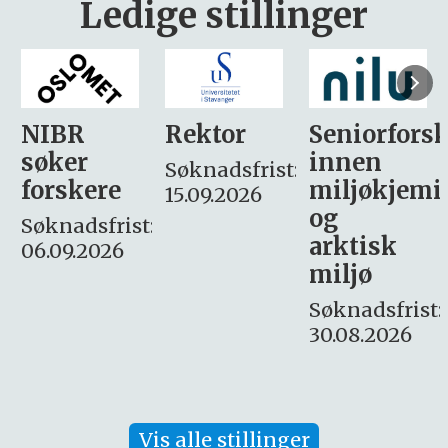
Ledige stillinger
Rektor
Seniorforsker
Forskning.
innen
søker
Søknadsfrist:
miljøkjemi
nyhetsjour
15.09.2026
og
– fast
:
arktisk
Søknadsfrist:
miljø
16. august.
Søknadsfrist:
30.08.2026
Vis alle stillinger