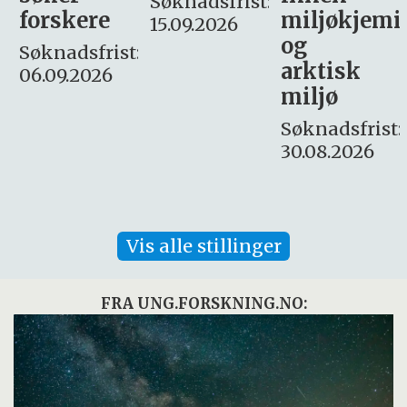
Søknadsfrist:
miljøkjemi
nyhetsjour
15.09.2026
og
– fast
:
arktisk
Søknadsfrist:
miljø
16. august.
Søknadsfrist:
30.08.2026
Vis alle stillinger
FRA UNG.FORSKNING.NO: