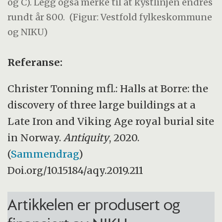
og C). Legg også merke til at kystlinjen endres
rundt år 800.
(Figur: Vestfold fylkeskommune
og NIKU)
Referanse:
Christer Tonning mfl.: Halls at Borre: the
discovery of three large buildings at a
Late Iron and Viking Age royal burial site
in Norway.
Antiquity
, 2020.
(
Sammendrag
)
Doi.org/10.15184/aqy.2019.211
Artikkelen er produsert og